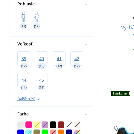
Pohlavie
(11)
(12)
Vychá
Veľkosť
39
40
41
42
(12)
(12)
(12)
(12)
44
45
(11)
(11)
Funkčné
Ďalších (9)
Farba