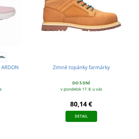
y ARDON
Zimné topánky farmárky
DO 5 DNÍ
s
v pondelok 17. 8.
u vás
80,14 €
DETAIL