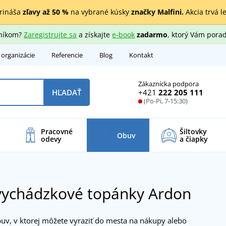
rináša
zľavy až 50 %
na vybrané kúsky
značky Malfini.
Akcia trvá l
zníkom?
Zaregistrujte sa
a získajte
e-book
zadarmo
, ktorý Vám porad
 organizácie
Referencie
Blog
Kontakt
Zákaznícka podpora
+421
222 205 111
HĽADAŤ
(Po-Pi, 7-15:30)
Pracovné
Šiltovky
Obuv
odevy
a čiapky
vychádzkové topánky Ardon
buv, v ktorej môžete vyraziť do mesta na nákupy alebo