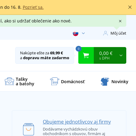
en do 16. 8.
Pozrieť sa.
í, ako si udržať oblečenie ako nové.
Môj účet
0
0,00 €
Nakúpte ešte za
69,99 €
a
dopravu máte zadarmo
s DPH
Tašky
Domácnosť
Novinky
a batohy
Obujeme jednotlivcov aj firmy
Dodávame vychádzkovú obuv
obchodníkom s obuvov, firmám aj