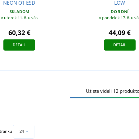
NEON O1 ESD
LOW
SKLADOM
DO 5 DNÍ
v utorok 11. 8.
u vás
v pondelok 17. 8.
u vá
60,32 €
44,09 €
DETAIL
DETAIL
Už ste videli 12 produkto
stránku