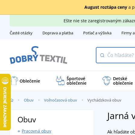
August roztápa ceny
a p
Ešte nie ste zaregistrovaným záka
Časté otázky
Doprava a platba
Potlač a výšivka
Firmy a
Športové
Detské
Oblečenie
oblečenie
oblečenie
Obuv
Voľnočasová obuv
Vychádzková obuv
Jarná 
Obuv
Pracovná obuv
Ak hľadáte o