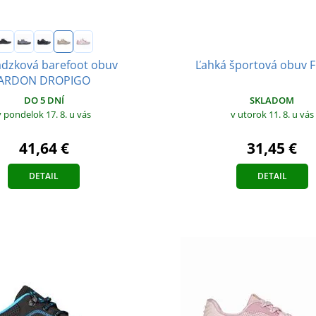
dzková barefoot obuv
Ľahká športová obuv 
ARDON DROPIGO
DO 5 DNÍ
SKLADOM
v pondelok 17. 8.
u vás
v utorok 11. 8.
u vás
41,64 €
31,45 €
DETAIL
DETAIL