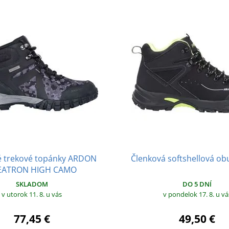
é trekové topánky ARDON
Členková softshellová o
EATRON HIGH CAMO
DO 5 DNÍ
SKLADOM
v pondelok 17. 8.
u vá
v utorok 11. 8.
u vás
49,50 €
77,45 €