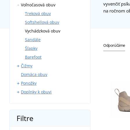
vyvenčiť psík
Voľnočasová obuv
Nízka obuv
na ročnom ob
Členková obuv
Treková obuv
Farmárky
Softshellová obuv
Tenisky
Vychádzková obuv
Pracovné sandále
Sandále
Odporúčáme
Pracovné šľapky
Šľapky
Široká pracovná obuv
Barefoot
Čižmy
Domáca obuv
Rybárske čižmy
Ponožky
Doplnky k obuvi
Klasické ponožky
Športové ponožky
Šnúrky do topánok
Vložky do topánok
Filtre
Starostlivosť o obuv