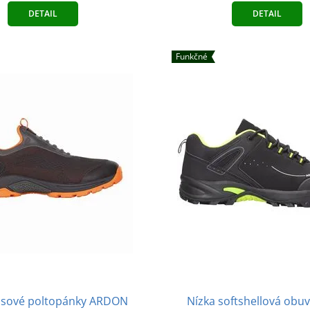
DETAIL
DETAIL
Funkčné
asové poltopánky ARDON
Nízka softshellová obu