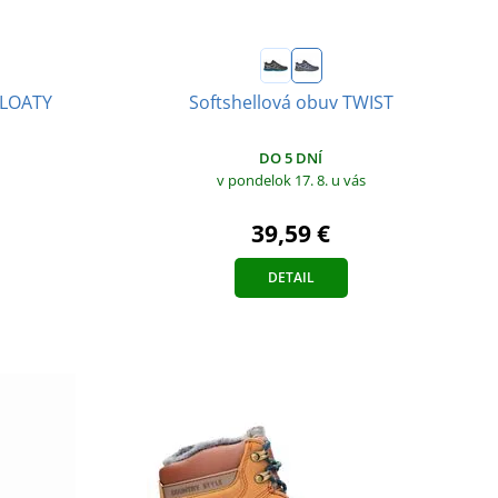
Softshellová obuv TWIST
FLOATY
DO 5 DNÍ
v pondelok 17. 8.
u vás
39,59 €
DETAIL