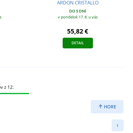
ARDON CRISTALLO
DO 5 DNÍ
s
v pondelok 17. 8.
u vás
55,82 €
DETAIL
v z 12.
HORE
1