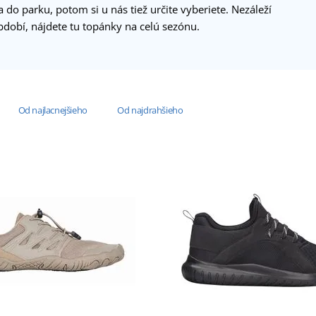
a do parku, potom si u nás tiež určite vyberiete. Nezáleží
dobí, nájdete tu topánky na celú sezónu.
Od najlacnejšieho
Od najdrahšieho