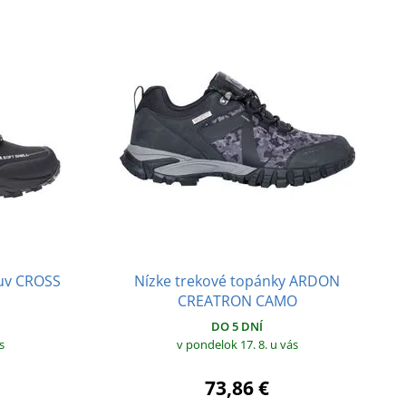
buv CROSS
Nízke trekové topánky ARDON
CREATRON CAMO
DO 5 DNÍ
s
v pondelok 17. 8.
u vás
73,86 €