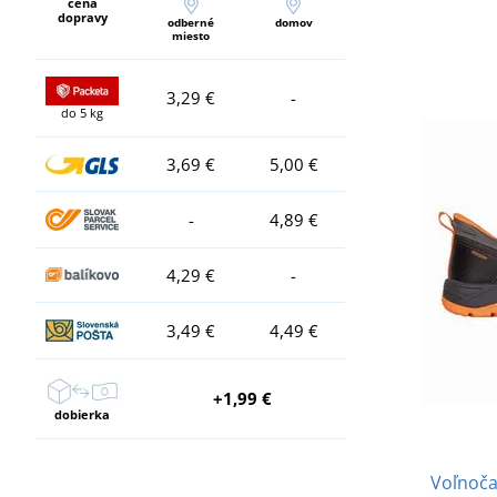
cena
dopravy
odberné
domov
miesto
3,29 €
-
do 5 kg
3,69 €
5,00 €
-
4,89 €
4,29 €
-
3,49 €
4,49 €
+1,99 €
dobierka
Voľnoč