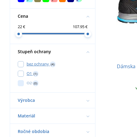
Cena
22 €
107.95 €
Stupeň ochrany
bez ochrany
(4)
Dámska 
O1
(1)
O2
(0)
Výrobca
Materiál
Ročné obdobia