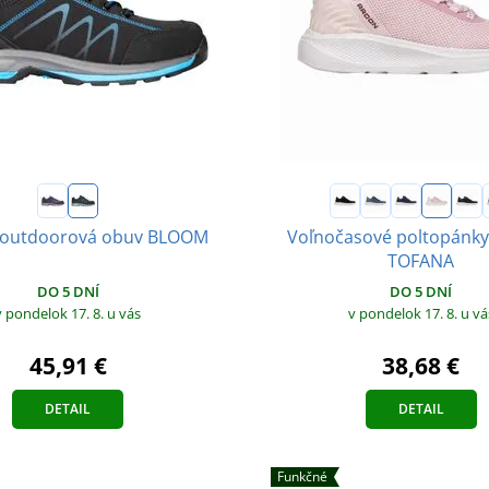
outdoorová obuv BLOOM
Voľnočasové poltopánk
TOFANA
DO 5 DNÍ
DO 5 DNÍ
v pondelok 17. 8.
u vás
v pondelok 17. 8.
u vá
45,91 €
38,68 €
DETAIL
DETAIL
Funkčné