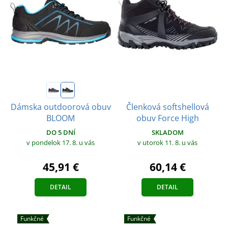
Členková softshellová
Dámska outdoorová obuv
obuv Force High
BLOOM
SKLADOM
DO 5 DNÍ
v utorok 11. 8.
u vás
v pondelok 17. 8.
u vás
60,14 €
45,91 €
DETAIL
DETAIL
Funkčné
Funkčné