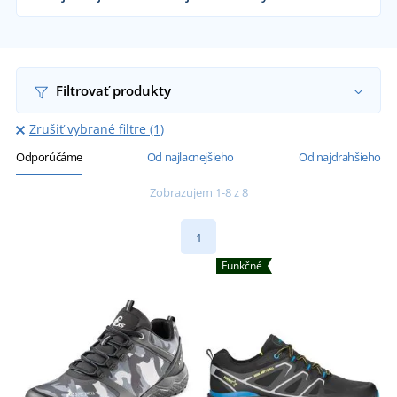
Dodávame softshellovú obuv obchodníkom s
obuvov, firmám, turistickým spolkom aj
koncovým zákazníkom už od 1 kusu.
Chcem vedieť viac
Filtrovať produkty
Zrušiť vybrané filtre (1)
Odporúčáme
Od najlacnejšieho
Od najdrahšieho
Zobrazujem 1-8 z 8
1
Funkčné