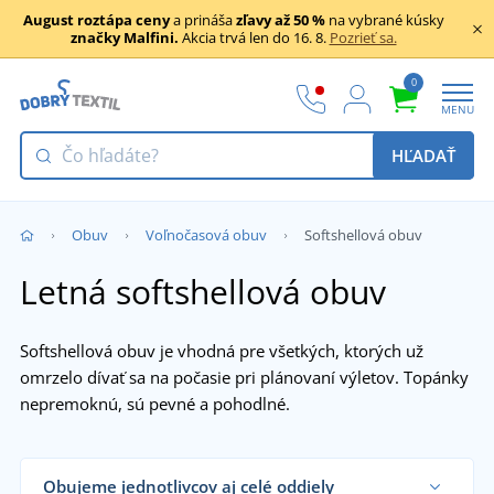
August roztápa ceny
a prináša
zľavy až 50 %
na vybrané kúsky
značky Malfini.
Akcia trvá len do 16. 8.
Pozrieť sa.
0
MENU
HĽADAŤ
Obuv
Voľnočasová obuv
Softshellová obuv
Letná softshellová obuv
Softshellová obuv je vhodná pre všetkých, ktorých už
omrzelo dívať sa na počasie pri plánovaní výletov. Topánky
nepremoknú, sú pevné a pohodlné.
Obujeme jednotlivcov aj celé oddiely