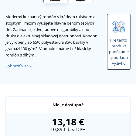
Moderný kucharský rondón s krátkym rukávom a
stojatým límcom využijete hlavne behom teplých
dní. Zapínanie je dvojradové na gombíky alebo
druky dle aktuálnej skladovej dostupnosti. Rondon
Pre tento
je vyrobený zo 65% polyesteru a 35% bavlny v
produkt
gramáži 190 g/m2. V ponuke máme tiež klasický
ponúkame
rondón s dlhým…
aj potlač a
výšivku
Zobraziť viac
Nie je dostupné
13,18 €
10,89 €
bez DPH