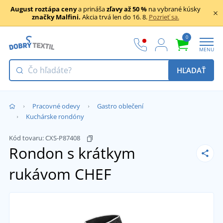
August roztápa ceny
a prináša
zľavy až 50 %
na vybrané kúsky
značky Malfini.
Akcia trvá len do 16. 8.
Pozrieť sa.
0
MENU
HĽADAŤ
Pracovné odevy
Gastro oblečení
Kuchárske rondóny
Kód tovaru:
CXS-P87408
Rondon s krátkym
rukávom CHEF