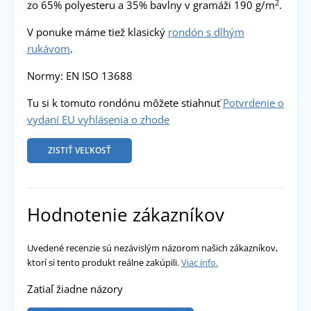
2
zo 65% polyesteru a 35% bavlny v gramáži 190 g/m
.
V ponuke máme tiež klasický
rondón s dlhým
rukávom
.
Normy: EN ISO 13688
Tu si k tomuto rondónu môžete stiahnuť
Potvrdenie o
vydaní EU vyhlásenia o zhode
ZISTIŤ VEĽKOSŤ
Hodnotenie zákazníkov
Uvedené recenzie sú nezávislým názorom našich zákazníkov,
ktorí si tento produkt reálne zakúpili.
Viac info.
Zatiaľ žiadne názory