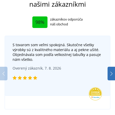
našimi zákazníkmi
zákazníkov odporúča
98%
náš obchod
S tovarom som veľmi spokojná. Skutočne všetky
výrobky sú z kvalitného materiálu a aj pekne ušité.
Kuchársky rondón RADIM
Objednávala som podľa velkostnej tabuľky a pasuje
nám všetko.
Dámska biela blúza GABRIELA
K
SKLADOM
Overený zákazník, 7. 8. 2026
v utorok 11. 8.
u vás
DO 5 DNÍ
12,45 €
v pondelok 17. 8.
u vás
DETAIL
14,36 €
DETAIL