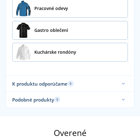
Pracovné odevy
Gastro oblečení
Kuchárske rondóny
K produktu odporúčame
5
Až 
Podobné produkty
3
Ud
No
Overené