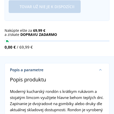
TOVAR UŽ NIE JE K DISPOZÍCII
Nakúpte ešte za
69,99 €
a získate
DOPRAVU ZADARMO
0,00 €
/ 69,99 €
Popis a parametre
Popis produktu
Moderný kucharský rondón s krátkym rukávom a
stojatým límcom využijete hlavne behom teplých dní.
Zapínanie je dvojradové na gombíky alebo druky dle
aktuálnej skladovej dostupnosti. Rondon je vyrobený