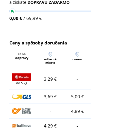
a získate
DOPRAVU ZADARMO
0,00 €
/ 69,99 €
Ceny a spôsoby doručenia
cena
dopravy
odberné
domov
miesto
3,29 €
-
do 5 kg
3,69 €
5,00 €
-
4,89 €
4,29 €
-