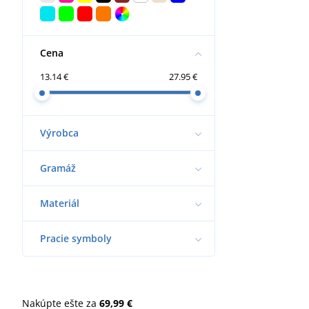
Cena
13.14 €
27.95 €
Výrobca
Gramáž
Materiál
Pracie symboly
Nakúpte ešte za
69,99 €