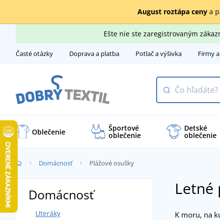
August roztápa ceny
a p
Ešte nie ste zaregistrovaným záka
Časté otázky
Doprava a platba
Potlač a výšivka
Firmy a
Športové
Detské
Oblečenie
oblečenie
oblečenie
Domácnosť
Plážové osušky
Letné 
Domácnosť
Uteráky
K moru, na kú