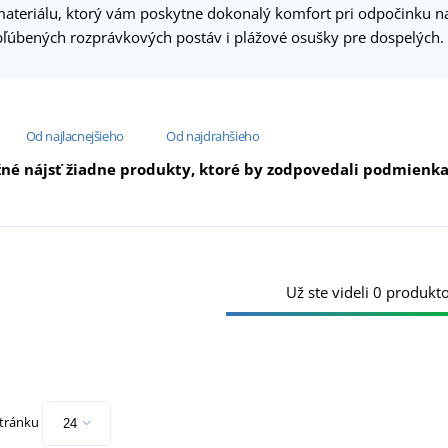
ateriálu, ktorý vám poskytne dokonalý komfort pri odpočinku 
ľúbených rozprávkových postáv i plážové osušky pre dospelých.
Od najlacnejšieho
Od najdrahšieho
né nájsť žiadne produkty, ktoré by zodpovedali podmienkam 
Už ste videli 0 produkto
stránku