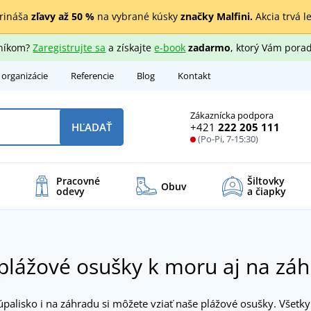
rináša
zľavy až 50 %
na vybrané kúsky
značky Malfini.
Akcia trvá l
zníkom?
Zaregistrujte sa
a získajte
e-book
zadarmo
, ktorý Vám porad
 organizácie
Referencie
Blog
Kontakt
Zákaznícka podpora
+421
222 205 111
HĽADAŤ
(Po-Pi, 7-15:30)
Pracovné
Šiltovky
Obuv
odevy
a čiapky
plážové osušky k moru aj na zá
palisko i na záhradu si môžete vziať naše plážové osušky. Všetk