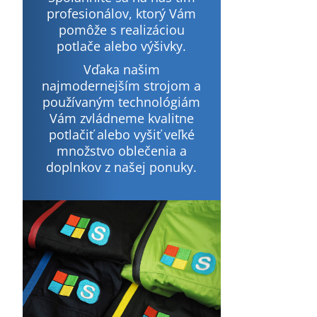
profesionálov, ktorý Vám
pomôže s realizáciou
potlače alebo výšivky.
Vďaka našim
najmodernejším strojom a
používaným technológiám
Vám zvládneme kvalitne
potlačiť alebo vyšiť veľké
množstvo oblečenia a
doplnkov z našej ponuky.