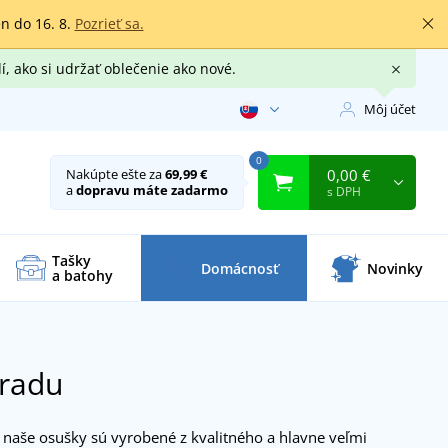
en do 16. 8.
Pozrieť sa.
í, ako si udržať oblečenie ako nové.
Môj účet
0
0,00 €
Nakúpte ešte za
69,99 €
a
dopravu máte zadarmo
s DPH
Tašky
Domácnosť
Novinky
a batohy
hradu
y naše osušky sú vyrobené z kvalitného a hlavne veľmi