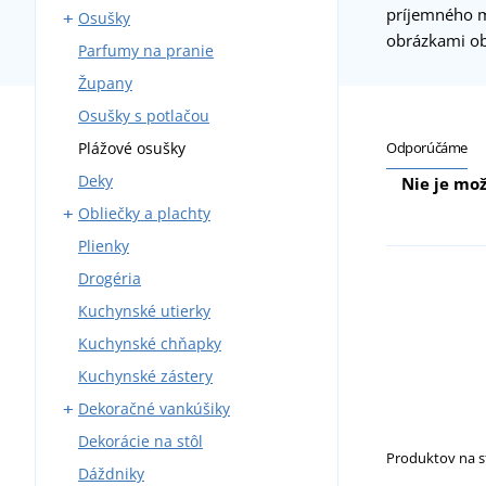
príjemného m
Osušky
obrázkami ob
Parfumy na pranie
Osušky s potlačou
Župany
Detské pončá
Osušky s potlačou
Odporúčáme
Plážové osušky
Deky
Nie je mož
Obliečky a plachty
Plienky
Bavlnené obliečky
Drogéria
Krepové obliečky
Kuchynské utierky
Mikroplyšové obliečky
Kuchynské chňapky
Plachty
Kuchynské zástery
Detské obliečky
Dekoračné vankúšiky
Damaškové obliečky
Dekorácie na stôl
Obliečky z bavlneného
Obliečky na vankúše
saténu
Produktov na 
Dáždniky
Vankúšiky s potlačou