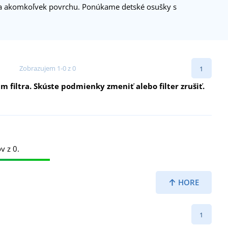
na akomkoľvek povrchu. Ponúkame detské osušky s
Zobrazujem 1-0 z 0
1
filtra. Skúste podmienky zmeniť alebo filter zrušiť.
v z 0.
HORE
1