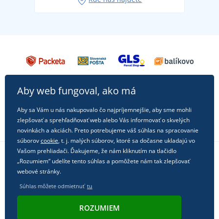
každú príležitosť!
Aby web fungoval, ako má
Aby sa Vám u nás nakupovalo čo najpríjemnejšie, aby sme mohli
zlepšovať a sprehľadňovať web alebo Vás informovať o skvelých
novinkách a akciách. Preto potrebujeme váš súhlas na spracovanie
súborov
cookie
, t. j. malých súborov, ktoré sa dočasne ukladajú vo
Vašom prehliadači. Ďakujeme, že nám kliknutím na tlačidlo
„Rozumiem“ udelíte tento súhlas a pomôžete nám tak zlepšovať
Sledujte nás na sociálnych sieťach
webové stránky.
Súhlas môžete odmietnuť
tu
ROZUMIEM
© 2011 - 2026, Dual Trade s.r.o. | Technicky zaisťuje
Simplia.cz
.