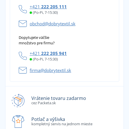
+421
222 205 111
(Po-Pi, 7-15:30)
obchod@dobrytextil.sk
Dopytujete väčšie
množstvo pre firmu?
+421
222 205 941
(Po-Pi, 7-15:30)
firma@dobrytextil.sk
Vrátenie tovaru zadarmo
cez Packeta.sk
Potlač a výšivka
kompletný servis na jednom mieste