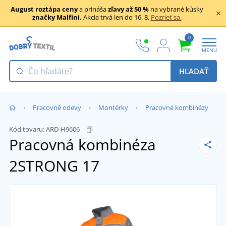
August roztápa ceny
a prináša
zľavy až 50 %
na vybrané kúsky
značky Malfini.
Akcia trvá len do 16. 8.
Pozrieť sa.
0
MENU
HĽADAŤ
Pracovné odevy
Montérky
Pracovné kombinézy
Kód tovaru:
ARD-H9606
Pracovná kombinéza
2STRONG 17