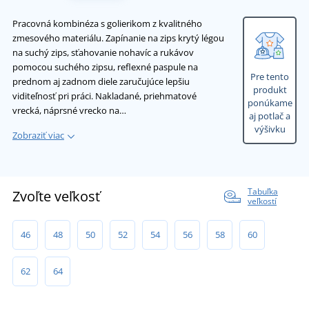
Pracovná kombinéza s golierikom z kvalitného
zmesového materiálu. Zapínanie na zips krytý légou
na suchý zips, sťahovanie nohavíc a rukávov
pomocou suchého zipsu, reflexné paspule na
Pre tento
prednom aj zadnom diele zaručujúce lepšiu
produkt
viditeľnosť pri práci. Nakladané, priehmatové
ponúkame
vrecká, náprsné vrecko na…
aj potlač a
výšivku
Zobraziť viac
Tabuľka
Zvoľte veľkosť
veľkostí
46
48
50
52
54
56
58
60
62
64