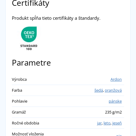
Certifikáty
Produkt spĺňa tieto certifikáty a štandardy.
Parametre
Výrobca
Ardon
Farba
šedá
,
oranžová
Pohlavie
pánske
Gramáž
235 g/m2
Ročné obdobia
jar
,
leto
,
jeseň
Možnosť vloženia
nie