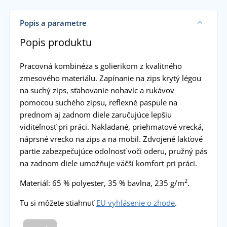
Popis a parametre
Popis produktu
Pracovná kombinéza s golierikom z kvalitného
zmesového materiálu. Zapínanie na zips krytý légou
na suchý zips, sťahovanie nohavíc a rukávov
pomocou suchého zipsu, reflexné paspule na
prednom aj zadnom diele zaručujúce lepšiu
viditeľnosť pri práci. Nakladané, priehmatové vrecká,
náprsné vrecko na zips a na mobil. Zdvojené lakťové
partie zabezpečujúce odolnosť voči oderu, pružný pás
na zadnom diele umožňuje väčší komfort pri práci.
2
Materiál: 65 % polyester, 35 % bavlna, 235 g/m
.
Tu si môžete stiahnuť
EU vyhlásenie o zhode
.