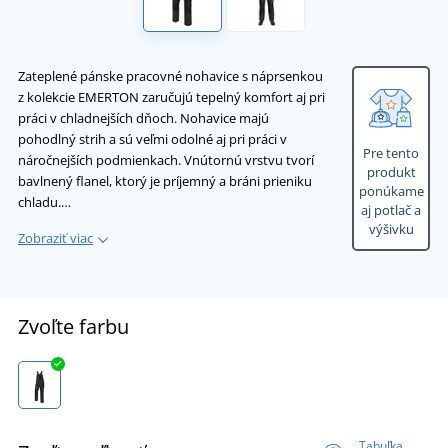
Zateplené pánske pracovné nohavice s náprsenkou
z kolekcie EMERTON zaručujú tepelný komfort aj pri
práci v chladnejších dňoch. Nohavice majú
pohodlný strih a sú veľmi odolné aj pri práci v
Pre tento
náročnejších podmienkach. Vnútornú vrstvu tvorí
produkt
bavlnený flanel, ktorý je príjemný a bráni prieniku
ponúkame
chladu.…
aj potlač a
výšivku
Zobraziť viac
Zvoľte farbu
Tabuľka