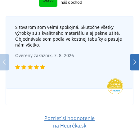
náš obchod
S tovarom som veľmi spokojná. Skutočne všetky
Zimná pracovná blúza EMERTON
výrobky sú z kvalitného materiálu a aj pekne ušité.
Objednávala som podľa velkostnej tabuľky a pasuje
DO 5 DNÍ
nám všetko.
v pondelok 17. 8.
u vás
Zimné pracovné nohavice s náprsenkou SIRIUS
Zim
Overený zákazník, 7. 8. 2026
BRIGHTON
44,77 €
SKLADOM
v utorok 11. 8.
u vás
DETAIL
50,73 €
DETAIL
Pozrieť si hodnotenie
na Heuréka.sk