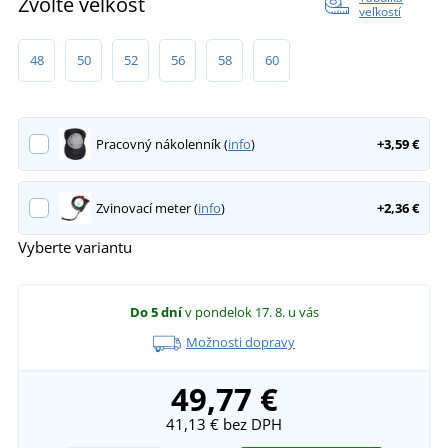
Zvoľte veľkosť
veľkostí
48
50
52
56
58
60
Pracovný nákolenník (
info
)
+3,59 €
Zvinovací meter (
info
)
+2,36 €
Vyberte variantu
Do 5 dní
v pondelok 17. 8.
u vás
Možnosti dopravy
49,77 €
41,13 €
bez DPH