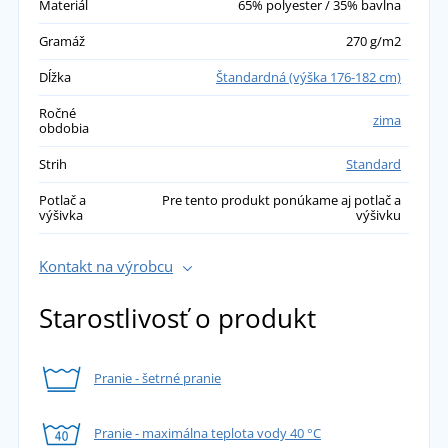
Materiál
65% polyester / 35% bavlna
Gramáž
270 g/m2
Dĺžka
Štandardná (výška 176-182 cm)
Ročné
zima
obdobia
Strih
Standard
Potlač a
Pre tento produkt ponúkame aj potlač a
výšivka
výšivku
Kontakt na výrobcu
Starostlivosť o produkt
Pranie - šetrné pranie
Pranie - maximálna teplota vody 40 °C