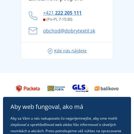
tradíciou od roku 1976
DobrýTextil pre firmy a organizácie
Ako zvládnuť horúce letné dni v pohode a bezpečí
+421
222 205 111
Blog
Letné dobrodružstvo sa začína balením alebo
(Po-Pi, 7-15:30)
Affiliate
pripravte sa na dovolenku bez starostí
obchod@dobrytextil.sk
Tipy na svieže outfity pre pohodové leto
Obľúbené tričko City v hlavnej úlohe: outfity na
Kde nás nájdete
každú príležitosť!
Aby web fungoval, ako má
Aby sa Vám u nás nakupovalo čo najpríjemnejšie, aby sme mohli
zlepšovať a sprehľadňovať web alebo Vás informovať o skvelých
novinkách a akciách. Preto potrebujeme váš súhlas na spracovanie