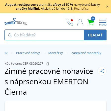
August roztápa ceny
a prináša
zľavy až 50 %
na vybrané kúsky
značky Malfini.
Akcia trvá len do 16. 8.
Pozrieť sa.
0
MENU
HĽADAŤ
Pracovné odevy
Montérky
Zateplené montérky
Kód tovaru:
CER-03020207
Zimné pracovné nohavice
s náprsenkou EMERTON
Čierna