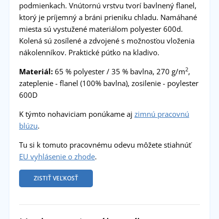
podmienkach. Vnútornú vrstvu tvorí bavlnený flanel,
ktorý je príjemný a bráni prieniku chladu. Namáhané
miesta sú vystužené materiálom polyester 600d.
Kolená sú zosílené a zdvojené s možnosťou vloženia
nákolenníkov. Praktické pútko na kladivo.
2
Materiál:
65 % polyester / 35 % bavlna, 270 g/m
,
zateplenie - flanel (100% bavlna), zosilenie - poylester
600D
K týmto nohaviciam ponúkame aj
zimnú pracovnú
blúzu
.
Tu si k tomuto pracovnému odevu môžete stiahnúť
EU vyhlásenie o zhode
.
ZISTIŤ VEĽKOSŤ