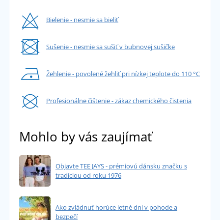
Bielenie - nesmie sa bieliť
Sušenie - nesmie sa sušiť v bubnovej sušičke
Žehlenie - povolené žehliť pri nízkej teplote do 110 °C
Profesionálne čištenie - zákaz chemického čistenia
Mohlo by vás zaujímať
Objavte TEE JAYS - prémiovú dánsku značku s
tradíciou od roku 1976
Ako zvládnuť horúce letné dni v pohode a
bezpečí