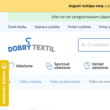
August roztápa ceny
a p
Ešte nie ste zaregistrovaným záka
Časté otázky
Doprava a platba
Potlač a výšivka
Firmy a
Športové
Detské
Oblečenie
oblečenie
oblečenie
Tašky a batohy
Tašky na dokumenty
Taška cez ram