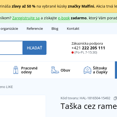
rináša
zľavy až 50 %
na vybrané kúsky
značky Malfini.
Akcia trvá l
zníkom?
Zaregistrujte sa
a získajte
e-book
zadarmo
, ktorý Vám porad
 organizácie
Referencie
Blog
Kontakt
Zákaznícka podpora
+421
222 205 111
HĽADAŤ
(Po-Pi, 7-15:30)
Pracovné
Šiltovky
Obuv
odevy
a čiapky
eno LIKE
Kód tovaru:
HAL-1816504-15492
Taška cez ram