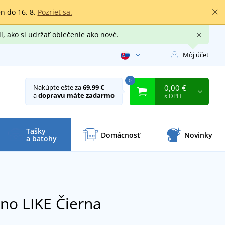
en do 16. 8.
Pozrieť sa.
í, ako si udržať oblečenie ako nové.
Môj účet
0
0,00 €
Nakúpte ešte za
69,99 €
a
dopravu máte zadarmo
s DPH
Tašky
Domácnosť
Novinky
a batohy
eno LIKE
Čierna