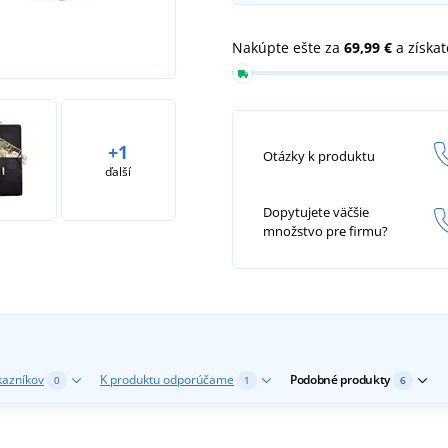
Nakúpte ešte za
69,99 €
a získa
+1
Otázky k produktu
ďalší
Dopytujete väčšie
množstvo pre firmu?
kazníkov
K produktu odporúčame
Podobné produkty
0
1
6