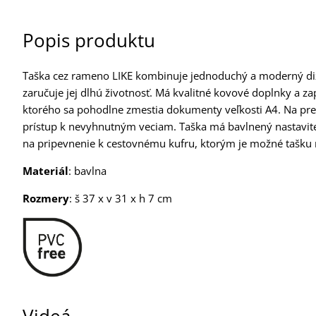
Popis produktu
Taška cez rameno LIKE kombinuje jednoduchý a moderný diz
zaručuje jej dlhú životnosť. Má kvalitné kovové doplnky a 
ktorého sa pohodlne zmestia dokumenty veľkosti A4. Na pred
prístup k nevyhnutným veciam. Taška má bavlnený nastavi
na pripevnenie k cestovnému kufru, ktorým je možné tašku n
Materiál
: bavlna
Rozmery
: š 37 x v 31 x h 7 cm
Videá