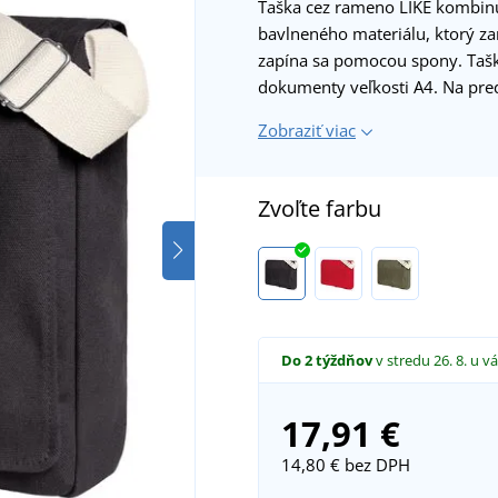
Taška cez rameno LIKE kombinu
bavlneného materiálu, ktorý zar
zapína sa pomocou spony. Tašk
dokumenty veľkosti A4. Na pre
Zobraziť viac
Zvoľte farbu
Do 2 týždňov
v stredu 26. 8.
u vá
17,91 €
14,80 €
bez DPH