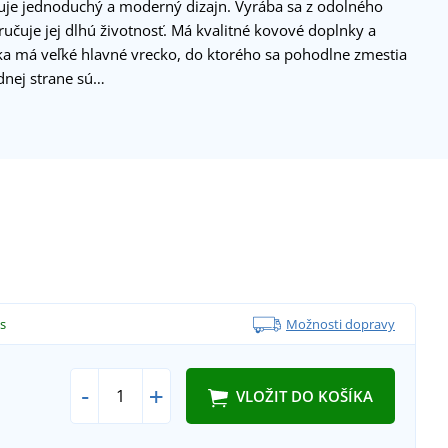
je jednoduchý a moderný dizajn. Vyrába sa z odolného
učuje jej dlhú životnosť. Má kvalitné kovové doplnky a
a má veľké hlavné vrecko, do ktorého sa pohodlne zmestia
dnej strane sú…
s
Možnosti dopravy
-
+
VLOŽIT DO KOŠÍKA