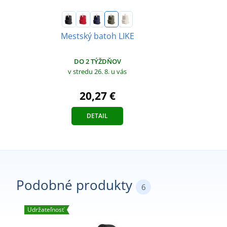
Mestský batoh LIKE
DO 2 TÝŽDŇOV
v stredu 26. 8.
u vás
20,27 €
DETAIL
Podobné produkty
6
Udržateľnosť