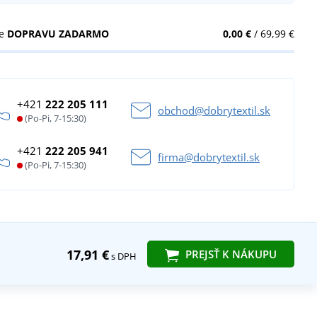
te
DOPRAVU ZADARMO
0,00 €
/ 69,99 €
+421
222 205 111
obchod@dobrytextil.sk
(Po-Pi, 7-15:30)
+421
222 205 941
firma@dobrytextil.sk
(Po-Pi, 7-15:30)
17,91 €
PREJSŤ K NÁKUPU
s DPH