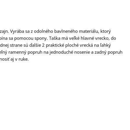
ajn. Vyrába sa z odolného bavlneného materiálu, ktorý
zapína sa pomocou spony. Taška má veľké hlavné vrecko, do
nej strane sú ďalšie 2 praktické ploché vrecká na ľahký
teľný ramenný popruh na jednoduché nosenie a zadný popruh
osiť aj v ruke.