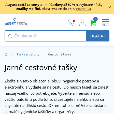
August roztápa ceny
a prináša
zľavy až 50 %
na vybrané kúsky
značky Malfini.
Akcia trvá len do 16. 8.
Pozrieť sa.
0
MENU
HĽADAŤ
Tašky a batohy
Cestovné tašky
Jarné cestovné tašky
Zbaľte si všetko oblečenie, obuv, hygienické potreby a
elektroniku a vydajte sa na cestu! Do našich tašiek sa zmestí
naozaj všetko, čo potrebujete. Vyberte si menšiu alebo
väčšiu batožinu podľa toho, či cestujete naľahko alebo sa
chystáte na dlhšiu cestu. Okrem toho si môžete zaobstarať
aj malé hygienické taštičky a organizéry.