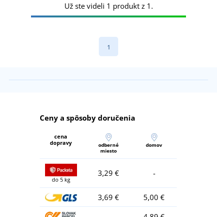
Už ste videli 1 produkt z 1.
1
Ceny a spôsoby doručenia
cena
dopravy
odberné
domov
miesto
3,29 €
-
do 5 kg
3,69 €
5,00 €
-
4,89 €