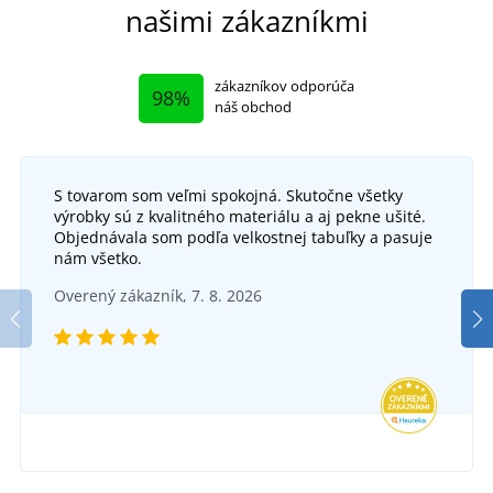
našimi zákazníkmi
zákazníkov odporúča
98%
náš obchod
S tovarom som veľmi spokojná. Skutočne všetky
+7
výrobky sú z kvalitného materiálu a aj pekne ušité.
Dámsky sveter bez rukávov JN656
Objednávala som podľa velkostnej tabuľky a pasuje
+6
nám všetko.
Pánsky bavlnený sveter JN659
SKLADOM
Overený zákazník, 7. 8. 2026
v utorok 11. 8.
u vás
SKLADOM
29,32 €
v utorok 11. 8.
u vás
DETAIL
35,59 €
DETAIL