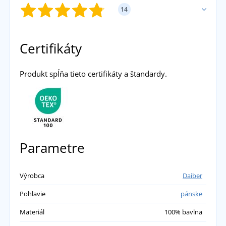
14
PRIDAŤ VLASTNÉ HODNOTENIE
Certifikáty
Pavel
Produkt spĺňa tieto certifikáty a štandardy.
Super vesta, príjemný materiál a veľkosť
presne sedí podľa veľkostnej tabuľky. Dlho
som nemohla nájsť takúto vestu, takže som
rada, že sa to na Dobrom Textile podarilo. E-
Parametre
shop je super, prehľadný, rýchly, cena tak
akurát :-)
přidáno 28.02.2024
Výrobca
Daiber
Pohlavie
pánske
Materiál
100% bavlna