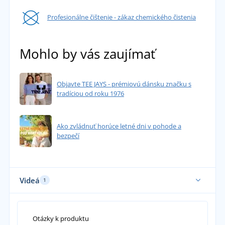
Profesionálne čištenie - zákaz chemického čistenia
Mohlo by vás zaujímať
Objavte TEE JAYS - prémiovú dánsku značku s
tradíciou od roku 1976
Ako zvládnuť horúce letné dni v pohode a
bezpečí
Videá
1
Otázky k produktu