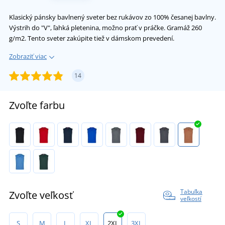
Klasický pánsky bavlnený sveter bez rukávov zo 100% česanej bavlny.
Výstrih do "V", ľahká pletenina, možno prať v práčke. Gramáž 260
g/m2. Tento sveter zakúpite tiež v dámskom prevedení.
Zobraziť viac
14
Zvoľte farbu
Tabuľka
Zvoľte veľkosť
veľkostí
S
M
L
XL
2XL
3XL