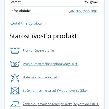
Gramáž
260 g/m2
Ročné obdobia
jar
,
leto
,
jeseň
,
zima
Kontakt na výrobcu
Starostlivosť o produkt
Pranie - šetrné pranie
Pranie - maximálna teplota vody 30 °C
Bielenie - nesmie sa bieliť
Sušenie - nesmie sa sušiť v bubnovej sušičke
Žehlenie - povolené žehliť pri nízkej teplote do 110 °C