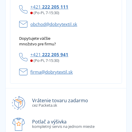
+421
222 205 111
(Po-Pi, 7-15:30)
obchod@dobrytextil.sk
Dopytujete väčšie
množstvo pre firmu?
+421
222 205 941
(Po-Pi, 7-15:30)
firma@dobrytextil.sk
Vrátenie tovaru zadarmo
cez Packeta.sk
Potlač a výšivka
kompletný servis na jednom mieste