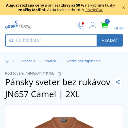
August roztápa ceny
a prináša
zľavy až 50 %
na vybrané kúsky
značky Malfini.
Akcia trvá len do 16. 8.
Pozrieť sa.
0
MENU
HĽADAŤ
Oblečenie
Svetre
Svetre bez zapínania
Kód tovaru:
1-JN657-1710756
Pánsky sveter bez rukávov
JN657
Camel | 2XL