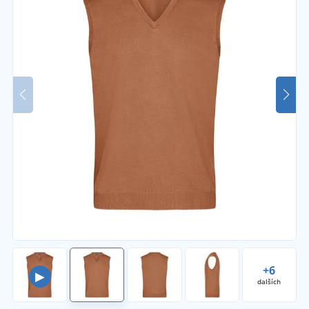
+6
▶
dalších