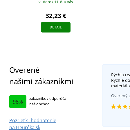
v utorok 11. 8.
u vás
32,23 €
DETAIL
Overené
Rýchla re
našimi zákazníkmi
Rýchle do
materiál
Overený z
zákazníkov odporúča
98%
náš obchod
Pozrieť si hodnotenie
na Heuréka.sk