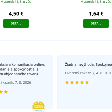
v utorok 11. 8.
u vás
v utorok 11. 8.
u vás
4,50 €
1,64 €
DETAIL
DETAIL
akcia a komunikácia online.
Žiadna nevýhoda. Spokojno
danie a spokojnosť aj s
Overený zákazník, 4. 8. 202
om objednaného tovaru.
ákazník, 7. 8. 2026