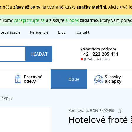
rináša
zľavy až 50 %
na vybrané kúsky
značky Malfini.
Akcia trvá l
zníkom?
Zaregistrujte sa
a získajte
e-book
zadarmo
, ktorý Vám porad
 organizácie
Referencie
Blog
Kontakt
Zákaznícka podpora
+421
222 205 111
HĽADAŤ
(Po-Pi, 7-15:30)
Pracovné
Šiltovky
Obuv
odevy
a čiapky
é šľapky
Kód tovaru:
BON-P492430
Hotelové froté 