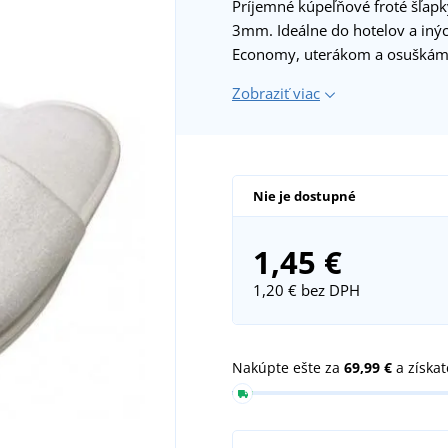
Príjemné kúpeľňové froté šľapk
3mm. Ideálne do hotelov a inýc
Economy, uterákom a osušká
Zobraziť viac
Nie je dostupné
1,45 €
1,20 €
bez DPH
Nakúpte ešte za
69,99 €
a získa