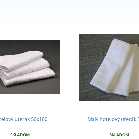
elový uterák 50x100
Malý hotelový uterák 
SKLADOM
SKLADOM