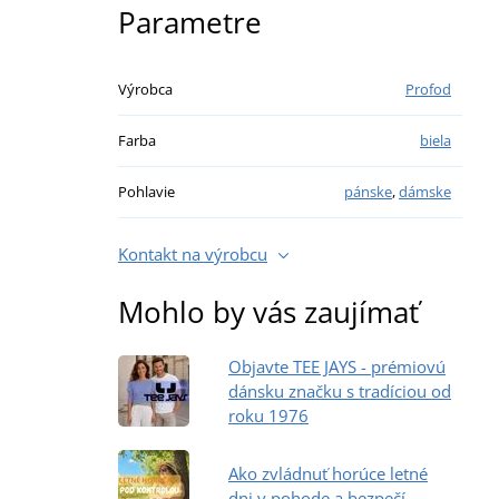
Parametre
Výrobca
Profod
Farba
biela
Pohlavie
pánske
,
dámske
Kontakt na výrobcu
Mohlo by vás zaujímať
Objavte TEE JAYS - prémiovú
dánsku značku s tradíciou od
roku 1976
Ako zvládnuť horúce letné
dni v pohode a bezpečí