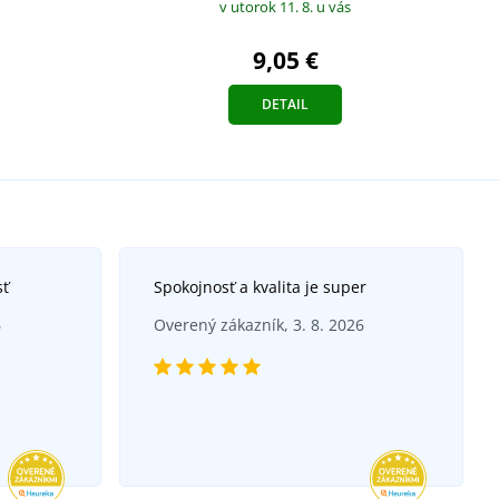
v utorok 11. 8.
u vás
9,05 €
DETAIL
sť
Spokojnosť a kvalita je super
6
Overený zákazník, 3. 8. 2026