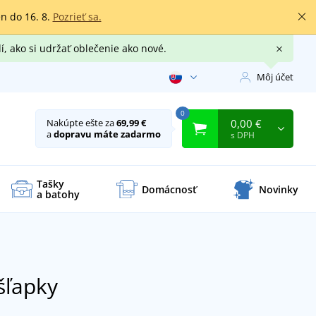
en do 16. 8.
Pozrieť sa.
í, ako si udržať oblečenie ako nové.
Môj účet
0
0,00 €
Nakúpte ešte za
69,99 €
a
dopravu máte zadarmo
s DPH
Tašky
Domácnosť
Novinky
a batohy
šľapky