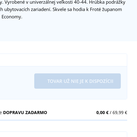
y. Vyrobené v univerzálnej veľkosti 40-44. Hrúbka podrážky
h ubytovacích zariadení. Skvele sa hodia k Froté županom
m Economy.
TOVAR UŽ NIE JE K DISPOZÍCII
te
DOPRAVU ZADARMO
0,00 €
/ 69,99 €