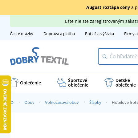
August roztápa ceny
a p
Ešte nie ste zaregistrovaným záka
Časté otázky
Doprava a platba
Potlač a výšivka
Firmy a
Športové
Detské
Oblečenie
oblečenie
oblečenie
Obuv
Voľnočasová obuv
Šľapky
Hotelové frot