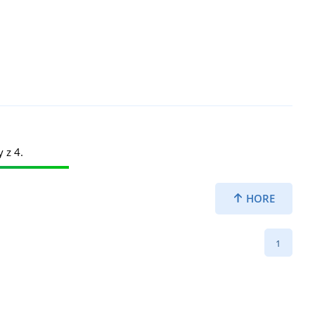
y z 4.
HORE
1