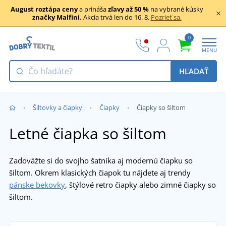
August roztápa ceny
a prináša
zľavy až 50 %
na vybrané kúsky
značky Malfini.
Akcia trvá len do 16. 8.
Pozrieť sa.
0
MENU
HĽADAŤ
Šiltovky a čiapky
Čiapky
Čiapky so šiltom
Letné čiapka so šiltom
Zadovážte si do svojho šatníka aj modernú čiapku so
šiltom. Okrem klasických čiapok tu nájdete aj trendy
pánske bekovky
, štýlové retro čiapky alebo zimné čiapky so
šiltom.