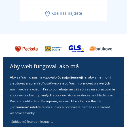
Obľúbené tričko City v hlavnej úlohe: outfity na
Kde nás nájdete
každú príležitosť!
Aby web fungoval, ako má
Aby sa Vám u nás nakupovalo čo najpríjemnejšie, aby sme mohli
zlepšovať a sprehľadňovať web alebo Vás informovať o skvelých
novinkách a akciách. Preto potrebujeme váš súhlas na spracovanie
súborov
cookie
, t. j. malých súborov, ktoré sa dočasne ukladajú vo
Vašom prehliadači. Ďakujeme, že nám kliknutím na tlačidlo
„Rozumiem“ udelíte tento súhlas a pomôžete nám tak zlepšovať
Sledujte nás na sociálnych sieťach
webové stránky.
Súhlas môžete odmietnuť
tu