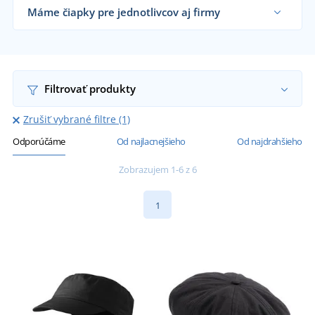
Máme čiapky pre jednotlivcov aj firmy
Dodávame čiapky reklamným agentúram,
športovým klubom, firmám aj koncovým
zákazníkom už od 1 kusu.
Chcem vedieť viac
Filtrovať produkty
Zrušiť vybrané filtre (1)
Odporúčáme
Od najlacnejšieho
Od najdrahšieho
Zobrazujem 1-6 z 6
1