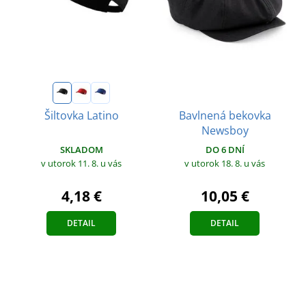
Bavlnená bekovka
Šiltovka Latino
Newsboy
SKLADOM
DO 6 DNÍ
v utorok 11. 8.
u vás
v utorok 18. 8.
u vás
4,18 €
10,05 €
DETAIL
DETAIL