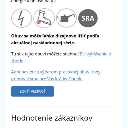
energie v oblasti päty.)
Obuv sa môže ľahko dizajnovo líšiť podľa
aktuálnej naskladnenej série.
Tu si k tejto obuvi môžete stiahnuť
EU vyhlásenie o
zhode
.
Ak si neviete s výberom pracovnej obuvi rady,
pripravili sme pre Vás krátky článok.
ZISTIŤ VEĽKOSŤ
Hodnotenie zákazníkov