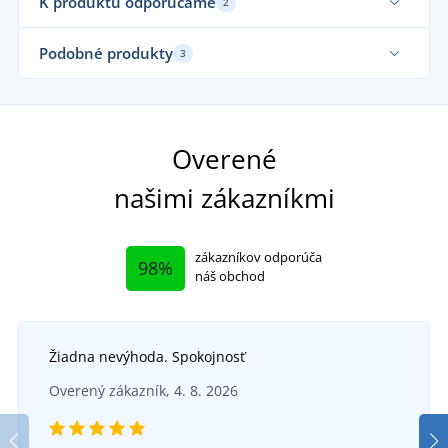
K produktu odporúčame
2
Podobné produkty
3
Overené
našimi zákazníkmi
zákazníkov odporúča
98%
náš obchod
Žiadna nevýhoda. Spokojnosť
Pracovné sandále Firsty Firsan S1P
Overený zákazník, 4. 8. 2026
Pracovné sandále VOG O1
DO 5 DNÍ
vo štvrtok 13. 8.
u vás