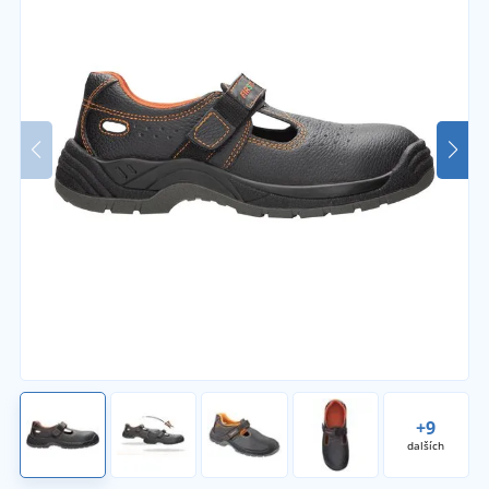
+9
dalších