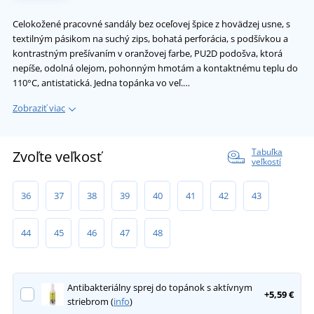
Celokožené pracovné sandály bez oceľovej špice z hovädzej usne, s
textilným pásikom na suchý zips, bohatá perforácia, s podšívkou a
kontrastným prešívaním v oranžovej farbe, PU2D podošva, ktorá
nepíše, odolná olejom, pohonným hmotám a kontaktnému teplu do
110°C, antistatická. Jedna topánka vo veľ.…
Zobraziť viac
Tabuľka
Zvoľte veľkosť
veľkostí
36
37
38
39
40
41
42
43
44
45
46
47
48
Antibakteriálny sprej do topánok s aktívnym
+5,59 €
striebrom (
info
)