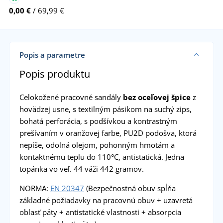
0,00 €
/ 69,99 €
Popis a parametre
Popis produktu
Celokožené pracovné sandály
bez oceľovej špice
z
hovädzej usne, s textilným pásikom na suchý zips,
bohatá perforácia, s podšívkou a kontrastným
prešívaním v oranžovej farbe, PU2D podošva, ktorá
nepíše, odolná olejom, pohonným hmotám a
kontaktnému teplu do 110°C, antistatická. Jedna
topánka vo veľ. 44 váži 442 gramov.
NORMA:
EN 20347
(Bezpečnostná obuv spĺňa
základné požiadavky na pracovnú obuv + uzavretá
oblasť päty + antistatické vlastnosti + absorpcia