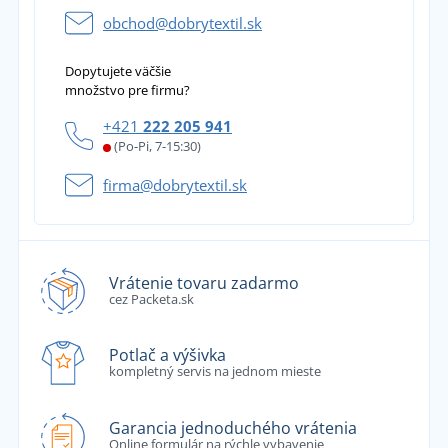
obchod@dobrytextil.sk
Dopytujete väčšie
množstvo pre firmu?
+421
222 205 941
(Po-Pi, 7-15:30)
firma@dobrytextil.sk
Vrátenie tovaru zadarmo
cez Packeta.sk
Potlač a výšivka
kompletný servis na jednom mieste
Garancia jednoduchého vrátenia
Online formulár na rýchle vybavenie