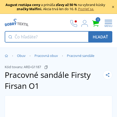
August roztápa ceny
a prináša
zľavy až 50 %
na vybrané kúsky
značky Malfini.
Akcia trvá len do 16. 8.
Pozrieť sa.
0
MENU
HĽADAŤ
Obuv
Pracovná obuv
Pracovné sandále
Kód tovaru:
ARD-G1187
Pracovné sandále Firsty
Firsan O1