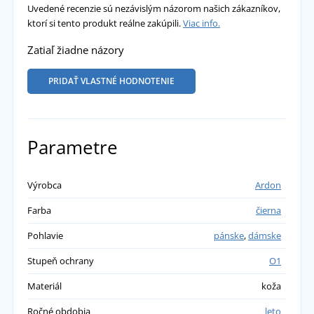
Uvedené recenzie sú nezávislým názorom našich zákazníkov,
ktorí si tento produkt reálne zakúpili.
Viac info.
Zatiaľ žiadne názory
PRIDAŤ VLASTNÉ HODNOTENIE
Parametre
Výrobca
Ardon
Farba
čierna
Pohlavie
pánske
,
dámske
Stupeň ochrany
O1
Materiál
koža
Ročné obdobia
leto