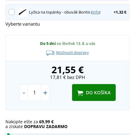
Lyžica na topánky - obuvák Bontis (
info
)
+1,32 €
Vyberte variantu
Do 5 dní
vo štvrtok 13. 8.
u vás
Možnosti dopravy
21,55 €
17,81 €
bez DPH
-
+
DO KOŠÍKA
Nakúpte ešte za
69,99 €
a získate
DOPRAVU ZADARMO