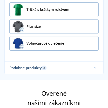
Tričká s krátkym rukávom
Plus size
Voľnočasové oblečenie
Podobné produkty
3
Vyššia gramáž
Ud
Overené
našimi zákazníkmi