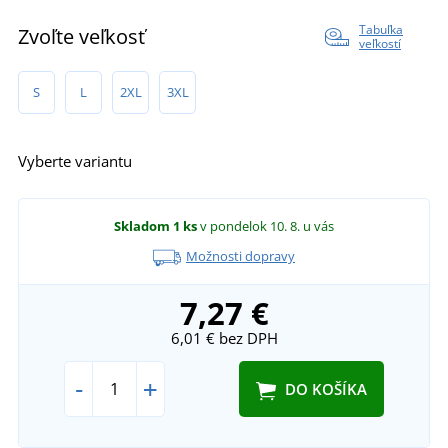
Tabuľka
Zvoľte veľkosť
veľkostí
S
L
2XL
3XL
Vyberte variantu
Skladom
1 ks
v pondelok 10. 8.
u vás
Možnosti dopravy
7,27 €
6,01 €
bez DPH
-
+
DO KOŠÍKA