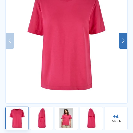
+4
ďalších