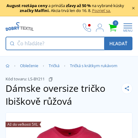
August roztápa ceny
a prináša
zľavy až 50 %
na vybrané kúsky
značky Malfini.
Akcia trvá len do 16. 8.
Pozrieť sa.
0
MENU
HĽADAŤ
Oblečenie
Tričká
Tričká s krátkym rukávom
Kód tovaru:
LS-BY211
Dámske oversize tričko
Ibiškově růžová
Až do veľkosti 5XL