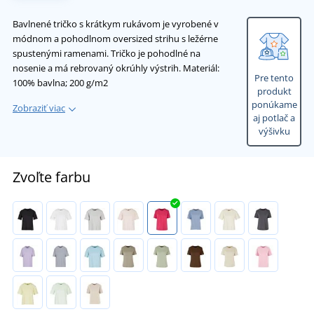
Bavlnené tričko s krátkym rukávom je vyrobené v
módnom a pohodlnom oversized strihu s ležérne
spustenými ramenami. Tričko je pohodlné na
nosenie a má rebrovaný okrúhly výstrih. Materiál:
Pre tento
100% bavlna; 200 g/m2
produkt
ponúkame
Zobraziť viac
aj potlač a
výšivku
Zvoľte farbu