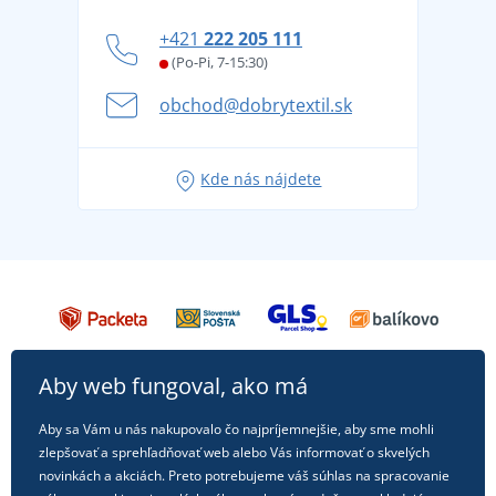
DobrýTextil pre firmy a organizácie
Ako zvládnuť horúce letné dni v pohode a bezpečí
+421
222 205 111
Blog
Letné dobrodružstvo sa začína balením alebo
(Po-Pi, 7-15:30)
Affiliate
pripravte sa na dovolenku bez starostí
obchod@dobrytextil.sk
Tipy na svieže outfity pre pohodové leto
Obľúbené tričko City v hlavnej úlohe: outfity na
Kde nás nájdete
každú príležitosť!
Aby web fungoval, ako má
Aby sa Vám u nás nakupovalo čo najpríjemnejšie, aby sme mohli
zlepšovať a sprehľadňovať web alebo Vás informovať o skvelých
novinkách a akciách. Preto potrebujeme váš súhlas na spracovanie