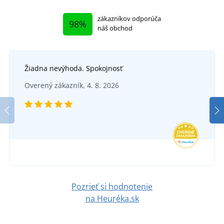
zákazníkov odporúča
98%
náš obchod
Žiadna nevýhoda. Spokojnosť
Overený zákazník, 4. 8. 2026
+5
Tričko Stage
SKLADOM
v pondelok 10. 8.
u vás
8,64 €
Pozrieť si hodnotenie
DETAIL
na Heuréka.sk