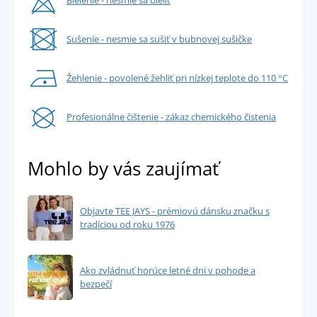
Bielenie - nesmie sa bieliť
Sušenie - nesmie sa sušiť v bubnovej sušičke
Žehlenie - povolené žehliť pri nízkej teplote do 110 °C
Profesionálne čištenie - zákaz chemického čistenia
Mohlo by vás zaujímať
Objavte TEE JAYS - prémiovú dánsku značku s
tradíciou od roku 1976
Ako zvládnuť horúce letné dni v pohode a
bezpečí