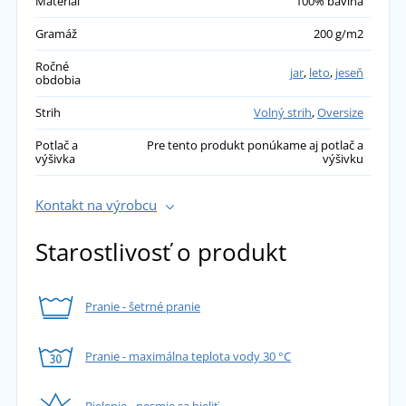
Materiál
100% bavlna
Gramáž
200 g/m2
Ročné
jar
,
leto
,
jeseň
obdobia
Strih
Volný strih
,
Oversize
Potlač a
Pre tento produkt ponúkame aj potlač a
výšivka
výšivku
Kontakt na výrobcu
Starostlivosť o produkt
Pranie - šetrné pranie
Pranie - maximálna teplota vody 30 °C