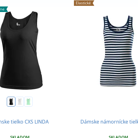
Elastické
ame
ske tielko CXS LINDA
Dámske námornícke tielk
SKLADOM
SKLADOM