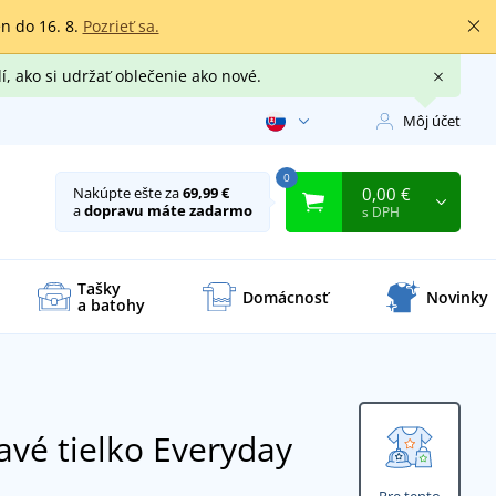
en do 16. 8.
Pozrieť sa.
í, ako si udržať oblečenie ako nové.
Môj účet
0
0,00 €
Nakúpte ešte za
69,99 €
a
dopravu máte zadarmo
s DPH
Tašky
Domácnosť
Novinky
a batohy
avé tielko Everyday