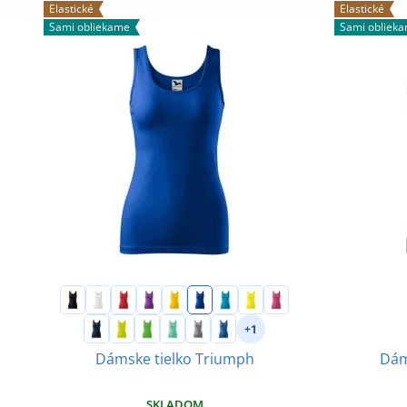
Elastické
Elastické
Sami obliekame
Sami obliek
+1
Dám
Dámske tielko Triumph
SKLADOM