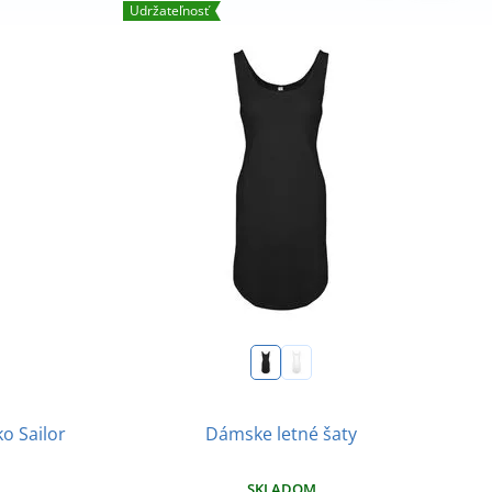
Udržateľnosť
A
Dámske letné šaty
o Sailor
SKLADOM