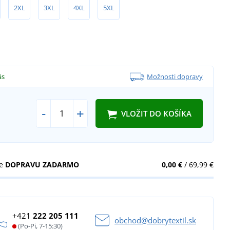
2XL
3XL
4XL
5XL
ás
Možnosti dopravy
-
+
VLOŽIT DO KOŠÍKA
te
DOPRAVU ZADARMO
0,00 €
/ 69,99 €
+421
222 205 111
obchod@dobrytextil.sk
(Po-Pi, 7-15:30)