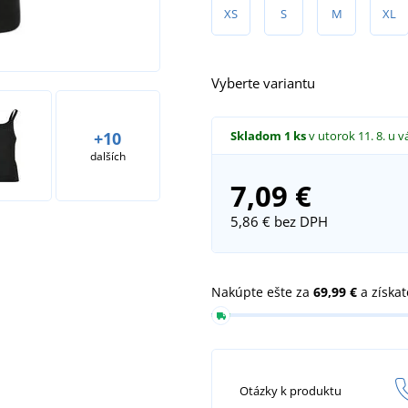
XS
S
M
XL
Vyberte variantu
Skladom
1 ks
v utorok 11. 8.
u v
+10
dalších
7,09 €
5,86 €
bez DPH
Nakúpte ešte za
69,99 €
a získa
Otázky k produktu