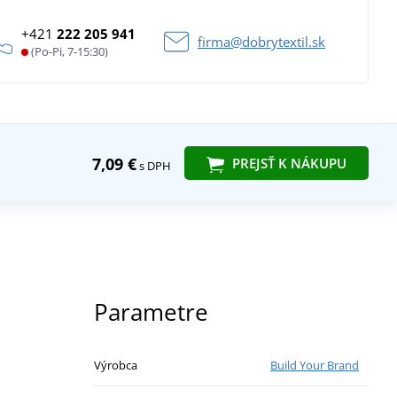
+421
222 205 941
firma@dobrytextil.sk
(Po-Pi, 7-15:30)
7,09 €
PREJSŤ K NÁKUPU
s DPH
Parametre
Výrobca
Build Your Brand