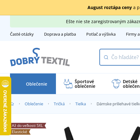
August roztápa ceny
a p
Ešte nie ste zaregistrovaným záka
Časté otázky
Doprava a platba
Potlač a výšivka
Firmy a
Športové
Detské
Oblečenie
oblečenie
oblečen
Oblečenie
Tričká
Tielka
Dámske priliehavé tiel
Až do veľkosti 5XL
Elastické