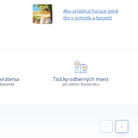
Ako zvládnuť horúce letné
dni v pohode a bezpečí
vrátenia
Tisícky odberných miest
ybavenie
po celom Slovensku