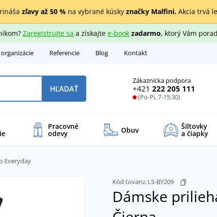
rináša
zľavy až 50 %
na vybrané kúsky
značky Malfini.
Akcia trvá l
zníkom?
Zaregistrujte sa
a získajte
e-book
zadarmo
, ktorý Vám porad
 organizácie
Referencie
Blog
Kontakt
Zákaznícka podpora
+421
222 205 111
HĽADAŤ
(Po-Pi, 7-15:30)
Pracovné
Šiltovky
Obuv
ie
odevy
a čiapky
ko Everyday
Kód tovaru:
LS-BY209
Dámske prilieh
Čierna