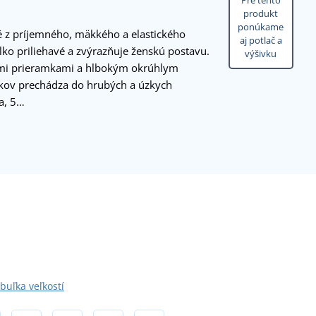
Pre tento
produkt
ponúkame
é z príjemného, mäkkého a elastického
aj potlač a
lko priliehavé a zvýrazňuje ženskú postavu.
výšivku
mi prieramkami a hlbokým okrúhlym
kov prechádza do hrubých a úzkych
a, 5…
buľka veľkostí