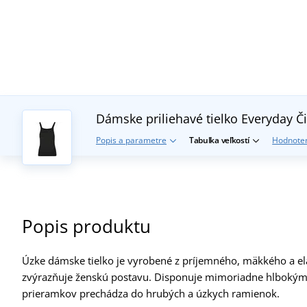
Dámske priliehavé tielko Everyday
Č
Popis a parametre
Tabuľka veľkostí
Hodnoten
Popis produktu
Úzke dámske tielko je vyrobené z príjemného, mäkkého a elas
zvýrazňuje ženskú postavu. Disponuje mimoriadne hlboký
prieramkov prechádza do hrubých a úzkych ramienok.