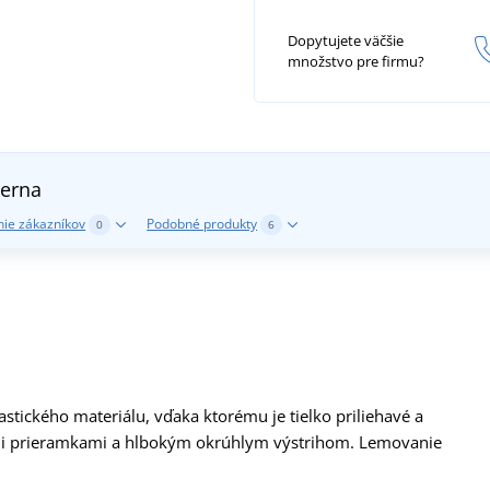
Dopytujete väčšie
množstvo pre firmu?
ierna
ie zákazníkov
Podobné produkty
0
6
tického materiálu, vďaka ktorému je tielko priliehavé a
mi prieramkami a hlbokým okrúhlym výstrihom. Lemovanie