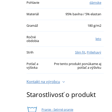
Pohlavie
dámske
Materiál
95% bavlna / 5% elastan
Gramáž
180 g/m2
Ročné
leto
obdobia
Strih
Slim fit
,
Priliehavý
Potlač a
Pre tento produkt ponúkame aj
výšivka
potlač a výšivku
Kontakt na výrobcu
Starostlivosť o produkt
Pranie - šetrné pranie