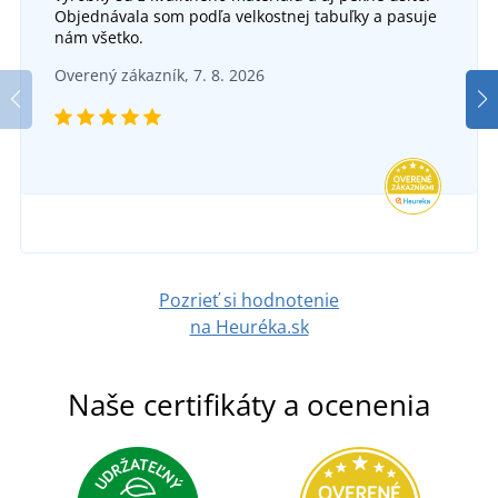
Pánska reflexná fleecová mikina ALMERIA
Objednávala som podľa velkostnej tabuľky a pasuje
nám všetko.
Pánske reflexné tričko s dlhým rukávom CXS
DO 5 DNÍ
Overený zákazník, 7. 8. 2026
v pondelok 17. 8.
u vás
OLDHAM
SKLADOM
30,82 €
v utorok 11. 8.
u vás
DETAIL
27,18 €
DETAIL
Pozrieť si hodnotenie
na Heuréka.sk
Naše certifikáty a ocenenia