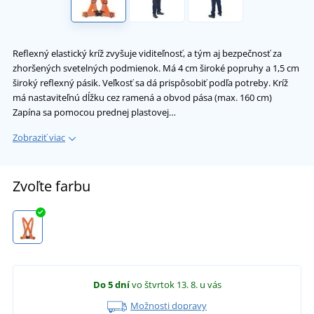
Reflexný elastický kríž zvyšuje viditeľnosť, a tým aj bezpečnosť za
zhoršených svetelných podmienok. Má 4 cm široké popruhy a 1,5 cm
široký reflexný pásik. Veľkosť sa dá prispôsobiť podľa potreby. Kríž
má nastaviteľnú dĺžku cez ramená a obvod pása (max. 160 cm)
Zapína sa pomocou prednej plastovej…
Zobraziť viac
Zvoľte farbu
Do 5 dní
vo štvrtok 13. 8.
u vás
Možnosti dopravy