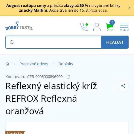
August roztápa ceny
a prináša
zľavy až 50 %
na vybrané kúsky
značky Malfini.
Akcia trvá len do 16. 8.
Pozrieť sa.
0
MENU
HĽADAŤ
Pracovné odevy
Doplnky
Kód tovaru:
CER-9905000896999
Reflexný elastický kríž
REFROX
Reflexná
oranžová
Elastické