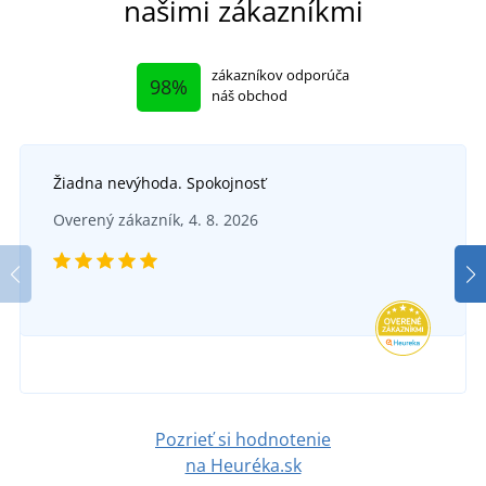
našimi zákazníkmi
zákazníkov odporúča
98%
náš obchod
Žiadna nevýhoda. Spokojnosť
Pánske reflexné tričko s dlhým rukávom CXS
Overený zákazník, 4. 8. 2026
OLDHAM
Reflexná vesta
SKLADOM
v piatok 7. 8.
u vás
SKLADOM
27,18 €
v piatok 7. 8.
u vás
DETAIL
2,95 €
Pozrieť si hodnotenie
DETAIL
na Heuréka.sk