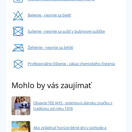
Bielenie - nesmie sa bieliť
Sušenie - nesmie sa sušiť v bubnovej sušičke
Žehlenie - nesmie sa žehliť
Profesionálne čištenie - zákaz chemického čistenia
Mohlo by vás zaujímať
Objavte TEE JAYS - prémiovú dánsku značku s
tradíciou od roku 1976
Ako zvládnuť horúce letné dni v pohode a