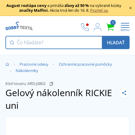
August roztápa ceny
a prináša
zľavy až 50 %
na vybrané kúsky
značky Malfini.
Akcia trvá len do 16. 8.
Pozrieť sa.
0
MENU
HĽADAŤ
Pracovné odevy
Ochranné pracovné pomôcky
Nákolenníky
Kód tovaru:
ARD-J3802
Gelový nákolenník RICKIE
uni