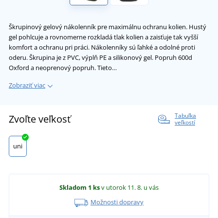
Škrupinový gelový nákolenník pre maximálnu ochranu kolien. Hustý
gel pohlcuje a rovnomerne rozkladá tlak kolien a zaisťuje tak vyšší
komfort a ochranu pri práci. Nákolenníky sú ľahké a odolné proti
oderu. Škrupina je z PVC, výplň PE a silikonový gel. Popruh 600d
Oxford a neoprenový popruh. Tieto…
Zobraziť viac
Tabuľka
Zvoľte veľkosť
veľkostí
uni
Skladom
1 ks
v utorok 11. 8.
u vás
Možnosti dopravy