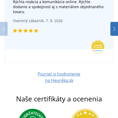
Rýchla reakcia a komunikácia online. Rýchle
dodanie a spokojnosť aj s materiálom objednaného
tovaru.
Pracovný nákolenník
Overený zákazník, 7. 8. 2026
SKLADOM
v utorok 11. 8.
u vás
3,59 €
DETAIL
Pozrieť si hodnotenie
na Heuréka.sk
Naše certifikáty a ocenenia