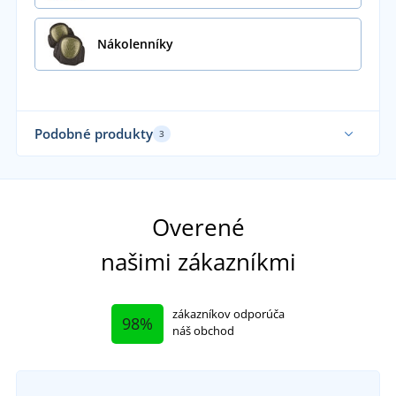
Nákolenníky
Podobné produkty
3
Sa
Overené
našimi zákazníkmi
zákazníkov odporúča
98%
náš obchod