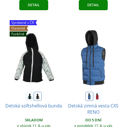
DETAIL
DETAIL
Vyrobené v ČR
Elastické
Funkčné
Detská softshellová bunda
Detská zimná vesta CXS
RENO
SKLADOM
DO 5 DNÍ
v utorok 11. 8.
u vás
v pondelok 17. 8.
u vás