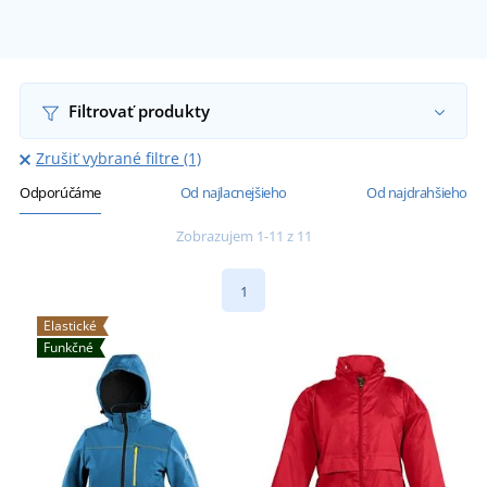
Filtrovať produkty
Zrušiť vybrané filtre (1)
Odporúčáme
Od najlacnejšieho
Od najdrahšieho
Zobrazujem 1-11 z 11
1
Elastické
Funkčné