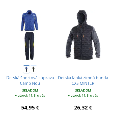
Detská ľahká zimná bunda
Detská športová súprava
CXS MINTER
Camp Nou
SKLADOM
SKLADOM
v utorok 11. 8.
u vás
v utorok 11. 8.
u vás
26,32 €
54,95 €