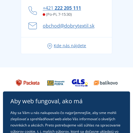
Ako zvládnuť horúce letné dni v pohode a bezpečí
+421
222 205 111
Blog
Letné dobrodružstvo sa začína balením alebo
(Po-Pi, 7-15:30)
Affiliate
pripravte sa na dovolenku bez starostí
obchod@dobrytextil.sk
Tipy na svieže outfity pre pohodové leto
Obľúbené tričko City v hlavnej úlohe: outfity na
Kde nás nájdete
každú príležitosť!
Aby web fungoval, ako má
Aby sa Vám u nás nakupovalo čo najpríjemnejšie, aby sme mohli
zlepšovať a sprehľadňovať web alebo Vás informovať o skvelých
novinkách a akciách. Preto potrebujeme váš súhlas na spracovanie
súborov
cookie
, t. j. malých súborov, ktoré sa dočasne ukladajú vo