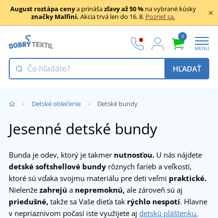
August roztápa ceny
a prináša
zľavy až 50 %
na vybrané kúsky
značky Malfini.
Akcia trvá len do 16. 8.
Pozrieť sa.
0
MENU
HĽADAŤ
Detské oblečenie
Detské bundy
Jesenné detské bundy
Bunda je odev, ktorý je takmer
nutnosťou.
U nás nájdete
detské softshellové bundy
rôznych farieb a veľkostí,
ktoré sú vďaka svojmu materiálu pre deti veľmi
praktické.
Nielenže
zahrejú
a
nepremoknú,
ale zároveň sú aj
priedušné,
takže sa Vaše dieťa tak
rýchlo nespotí
. Hlavne
v nepriaznivom počasí iste využijete aj
detskú pláštenku.