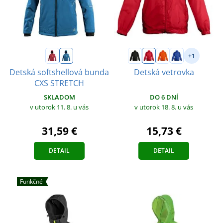
+1
Detská softshellová bunda
Detská vetrovka
CXS STRETCH
DO 6 DNÍ
SKLADOM
v utorok 18. 8.
u vás
v utorok 11. 8.
u vás
15,73 €
31,59 €
DETAIL
DETAIL
Funkčné