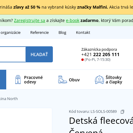
rináša
zľavy až 50 %
na vybrané kúsky
značky Malfini.
Akcia trvá l
zníkom?
Zaregistrujte sa
a získajte
e-book
zadarmo
, ktorý Vám porad
 organizácie
Referencie
Blog
Kontakt
Zákaznícka podpora
+421
222 205 111
HĽADAŤ
(Po-Pi, 7-15:30)
Pracovné
Šiltovky
Obuv
odevy
a čiapky
kina North
Kód tovaru:
LS-SOLS-00589
Detská fleecov
Červená