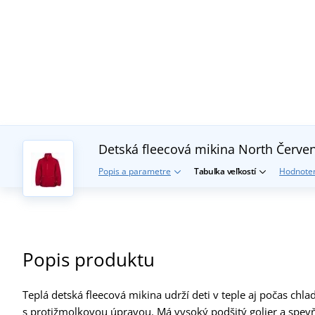
Detská fleecová mikina North
Červe
Popis a parametre
Tabuľka veľkostí
Hodnoten
Popis produktu
Teplá detská fleecová mikina udrží deti v teple aj počas chla
s protižmolkovou úpravou. Má vysoký podšitý golier a spevň