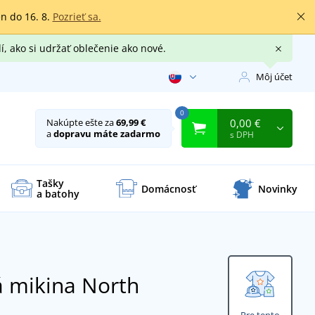
en do 16. 8.
Pozrieť sa.
í, ako si udržať oblečenie ako nové.
Môj účet
0
0,00 €
Nakúpte ešte za
69,99 €
a
dopravu máte zadarmo
s DPH
Tašky
Domácnosť
Novinky
a batohy
á mikina North