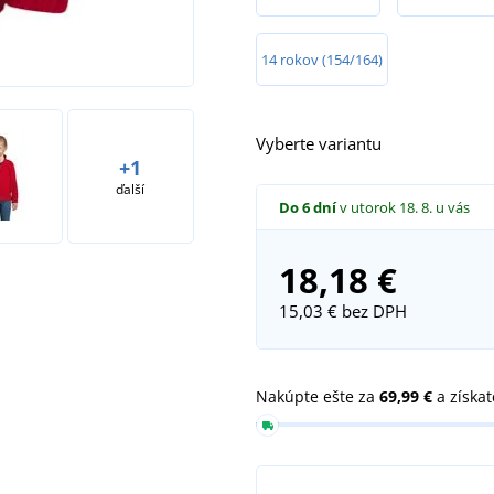
14 rokov (154/164)
Vyberte variantu
+1
ďalší
Do 6 dní
v utorok 18. 8.
u vás
18,18 €
15,03 €
bez DPH
Nakúpte ešte za
69,99 €
a získa