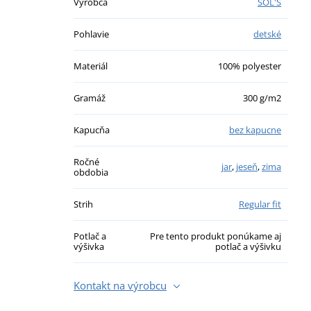
Výrobca
SOL'S
Pohlavie
detské
Materiál
100% polyester
Gramáž
300 g/m2
Kapucňa
bez kapucne
Ročné
jar
,
jeseň
,
zima
obdobia
Strih
Regular fit
Potlač a
Pre tento produkt ponúkame aj
výšivka
potlač a výšivku
Kontakt na výrobcu