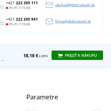
+421
222 205 111
obchod@dobrytextil.sk
(Po-Pi, 7-15:30)
+421
222 205 941
firma@dobrytextil.sk
(Po-Pi, 7-15:30)
18,18 €
PREJSŤ K NÁKUPU
s DPH
Parametre