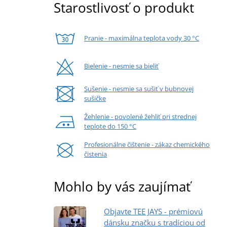
Starostlivosť o produkt
Pranie - maximálna teplota vody 30 °C
Bielenie - nesmie sa bieliť
Sušenie - nesmie sa sušiť v bubnovej
sušičke
Žehlenie - povolené žehliť pri strednej
teplote do 150 °C
Profesionálne čištenie - zákaz chemického
čistenia
Mohlo by vás zaujímať
Objavte TEE JAYS - prémiovú
dánsku značku s tradíciou od