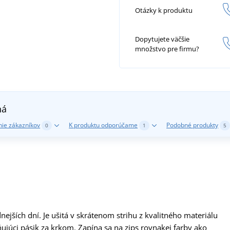
Otázky k produktu
Dopytujete väčšie
množstvo pre firmu?
ná
ie zákazníkov
K produktu odporúčame
Podobné produkty
0
1
5
dnejších dní. Je ušitá v skrátenom strihu z kvalitného materiálu
ujúci pásik za krkom. Zapína sa na zips rovnakej farby ako