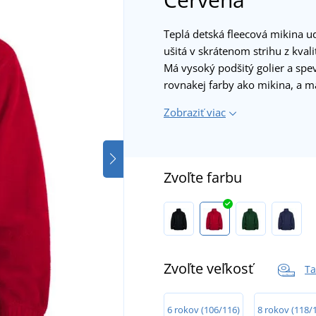
Teplá detská fleecová mikina udr
ušitá v skrátenom strihu z kva
Má vysoký podšitý golier a spe
rovnakej farby ako mikina, a m
Zobraziť viac
Zvoľte farbu
Zvoľte veľkosť
Ta
6 rokov (106/116)
8 rokov (118/