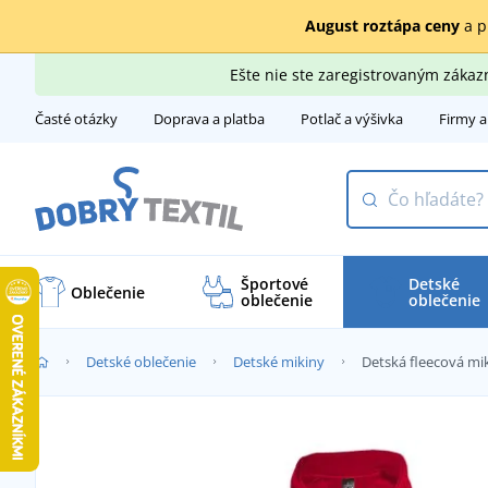
August roztápa ceny
a p
Ešte nie ste zaregistrovaným záka
Časté otázky
Doprava a platba
Potlač a výšivka
Firmy a
Športové
Detské
Oblečenie
oblečenie
oblečenie
Detské oblečenie
Detské mikiny
Detská fleecová mi