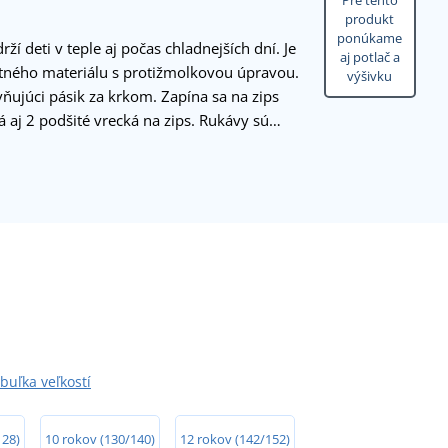
Pre tento
produkt
ponúkame
ží deti v teple aj počas chladnejších dní. Je
aj potlač a
litného materiálu s protižmolkovou úpravou.
výšivku
vňujúci pásik za krkom. Zapína sa na zips
á aj 2 podšité vrecká na zips. Rukávy sú…
buľka veľkostí
128)
10 rokov (130/140)
12 rokov (142/152)