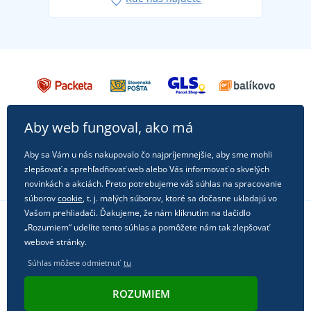
každú príležitosť!
Aby web fungoval, ako má
Aby sa Vám u nás nakupovalo čo najpríjemnejšie, aby sme mohli
zlepšovať a sprehľadňovať web alebo Vás informovať o skvelých
novinkách a akciách. Preto potrebujeme váš súhlas na spracovanie
súborov
cookie
, t. j. malých súborov, ktoré sa dočasne ukladajú vo
Vašom prehliadači. Ďakujeme, že nám kliknutím na tlačidlo
„Rozumiem“ udelíte tento súhlas a pomôžete nám tak zlepšovať
Sledujte nás na sociálnych sieťach
webové stránky.
Súhlas môžete odmietnuť
tu
ROZUMIEM
© 2011 - 2026, Dual Trade s.r.o. | Technicky zaisťuje
Simplia.cz
.