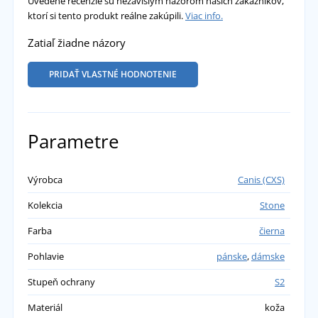
Uvedené recenzie sú nezávislým názorom našich zákazníkov,
ktorí si tento produkt reálne zakúpili.
Viac info.
Zatiaľ žiadne názory
PRIDAŤ VLASTNÉ HODNOTENIE
Parametre
Výrobca
Canis (CXS)
Kolekcia
Stone
Farba
čierna
Pohlavie
pánske
,
dámske
Stupeň ochrany
S2
Materiál
koža