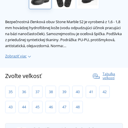
Bezpečnostná členková obuv Stone Marble S2 je vyrobená z 1,6 - 1,8
mm hovädzej hydrofóbnej kože (vodu odpudzujúci účinok pracujúci
na bázi nanočiastočiek). Samozrejmosťou je oceľová špička. Podšívka
z priedušnej syntetickej tkaniny. Podrážka: PU-PU, protišmyková,
antistatická, olejuvzdorná. Norma:…
Zobraziť viac
Tabuľka
Zvoľte veľkosť
veľkostí
35
36
37
38
39
40
41
42
43
44
45
46
47
48