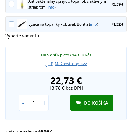
Antibakteriálny sprej do topánok s aktívnym
+5,59 €
striebrom (
info
)
Lyžica na topánky - obuvák Bontis (
info
)
+1,32 €
Vyberte variantu
Do 5 dní
v piatok 14. 8.
u vás
Možnosti dopravy
22,73 €
18,78 €
bez DPH
-
+
DO KOŠÍKA
Nakúpte ešte za
69,99 €