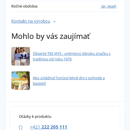
Ročné obdobia
jar
,
jeseň
Kontakt na výrobcu
Mohlo by vás zaujímať
Objavte TEE JAYS - prémiovú dánsku značku s
tradíciou od roku 1976
Ako zvládnuť horúce letné dni v pohode a
bezpečí
Otázky k produktu
+421
222 205 111