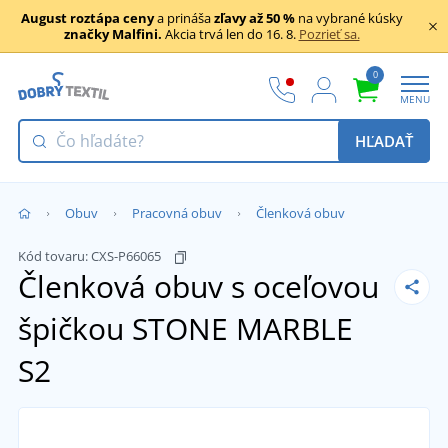
August roztápa ceny
a prináša
zľavy až 50 %
na vybrané kúsky
značky Malfini.
Akcia trvá len do 16. 8.
Pozrieť sa.
0
MENU
HĽADAŤ
Obuv
Pracovná obuv
Členková obuv
Kód tovaru:
CXS-P66065
Členková obuv s oceľovou
špičkou STONE MARBLE
S2