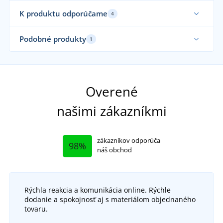
K produktu odporúčame
4
Podobné produkty
1
Overené
našimi zákazníkmi
zákazníkov odporúča
98%
náš obchod
Rýchla reakcia a komunikácia online. Rýchle
Pracovná obuv s oceľovou špičkou STONE PYRIT
Z
dodanie a spokojnosť aj s materiálom objednaného
S2
tovaru.
Firsty S1P
SKLADOM