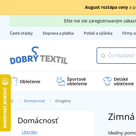
August roztápa ceny
a p
Ešte nie ste zaregistrovaným záka
Časté otázky
Doprava a platba
Potlač a výšivka
Firmy a
Športové
Detské
Oblečenie
oblečenie
oblečenie
Domácnosť
Drogéria
Zimná 
Domácnosť
Uteráky
Ideálny pomo