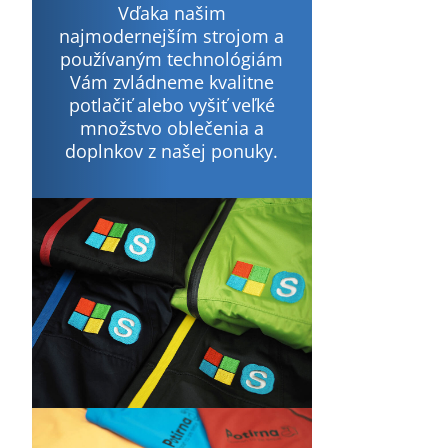
Vďaka našim
najmodernejším strojom a
používaným technológiám
Vám zvládneme kvalitne
potlačiť alebo vyšiť veľké
množstvo oblečenia a
doplnkov z našej ponuky.