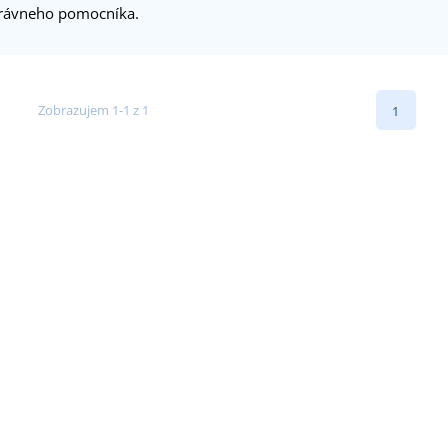
správneho pomocníka.
Zobrazujem 1-1 z 1
1