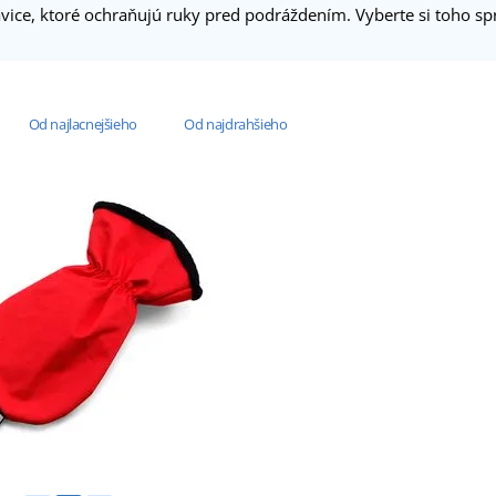
avice, ktoré ochraňujú ruky pred podráždením. Vyberte si toho 
Od najlacnejšieho
Od najdrahšieho