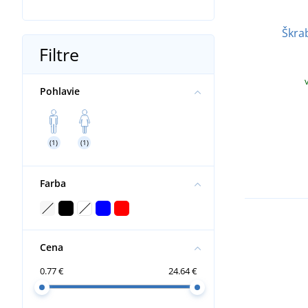
Škra
Filtre
Pohlavie
(1)
(1)
Farba
Cena
0.77 €
24.64 €