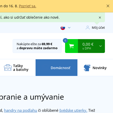
en do 16. 8.
Pozrieť sa.
í, ako si udržať oblečenie ako nové.
Môj účet
0
0,00 €
Nakúpte ešte za
69,99 €
a
dopravu máte zadarmo
s DPH
Tašky
Domácnosť
Novinky
a batohy
 pranie a umývanie
ad,
handry na podlahu
či obľúbené
švédske utierky.
Tiež