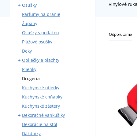
vinylové ruk
Osušky
Parfumy na pranie
Osušky s potlačou
Župany
Detské pončá
Osušky s potlačou
Odporúčáme
Plážové osušky
Deky
Obliečky a plachty
Plienky
Bavlnené obliečky
Drogéria
Krepové obliečky
Kuchynské utierky
Mikroplyšové obliečky
Kuchynské chňapky
Plachty
Kuchynské zástery
Detské obliečky
Dekoračné vankúšiky
Damaškové obliečky
Dekorácie na stôl
Obliečky z bavlneného
Obliečky na vankúše
saténu
Dáždniky
Vankúšiky s potlačou