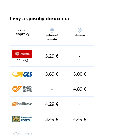
Ceny a spôsoby doručenia
cena
dopravy
odberné
domov
miesto
3,29 €
-
do 5 kg
3,69 €
5,00 €
-
4,89 €
4,29 €
-
3,49 €
4,49 €