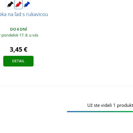
bka na ľad s rukavicou
DO 6 DNÍ
v pondelok 17. 8.
u vás
3,45 €
DETAIL
Už ste videli 1 produkt