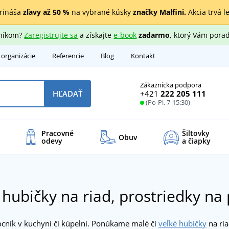
rináša
zľavy až 50 %
na vybrané kúsky
značky Malfini.
Akcia trvá l
zníkom?
Zaregistrujte sa
a získajte
e-book
zadarmo
, ktorý Vám porad
 organizácie
Referencie
Blog
Kontakt
Zákaznícka podpora
+421
222 205 111
HĽADAŤ
(Po-Pi, 7-15:30)
Pracovné
Šiltovky
Obuv
odevy
a čiapky
hubičky na riad, prostriedky na
cník v kuchyni či kúpelni. Ponúkame malé či
veľké hubičky
na ri