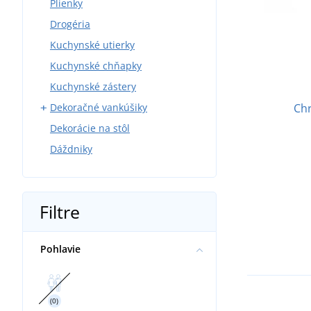
Plienky
Drogéria
Kuchynské utierky
Kuchynské chňapky
Kuchynské zástery
Dekoračné vankúšiky
Chr
Dekorácie na stôl
Obliečky na vankúše
Dáždniky
Vankúšiky s potlačou
Filtre
Pohlavie
(0)