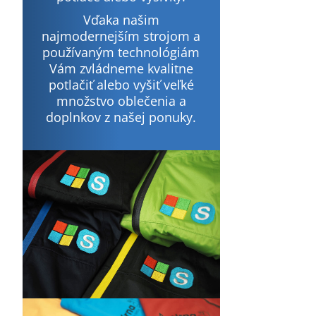
Vďaka našim
najmodernejším strojom a
používaným technológiám
Vám zvládneme kvalitne
potlačiť alebo vyšiť veľké
množstvo oblečenia a
doplnkov z našej ponuky.