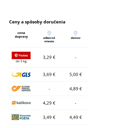
Ceny a spôsoby doručenia
cena
dopravy
odberné
domov
miesto
3,29 €
-
do 5 kg
3,69 €
5,00 €
-
4,89 €
4,29 €
-
3,49 €
4,49 €