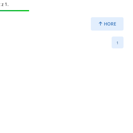
 z 1.
HORE
1