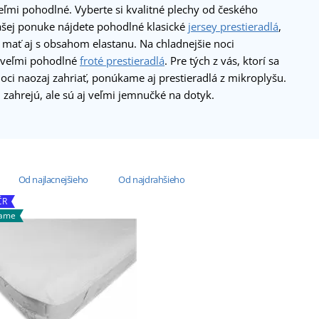
veľmi pohodlné. Vyberte si kvalitné plechy od českého
ašej ponuke nájdete pohodlné klasické
jersey prestieradlá
,
 mať aj s obsahom elastanu. Na chladnejšie noci
veľmi pohodlné
froté prestieradlá
. Pre tých z vás, ktorí sa
oci naozaj zahriať, ponúkame aj prestieradlá z mikroplyšu.
n zahrejú, ale sú aj veľmi jemnučké na dotyk.
Od najlacnejšieho
Od najdrahšieho
ČR
vame