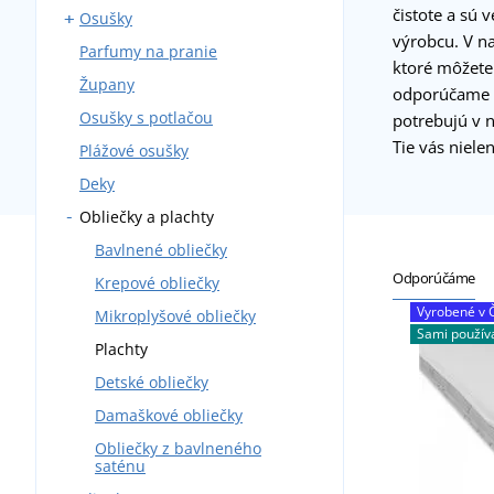
čistote a sú 
Osušky
výrobcu. V n
Parfumy na pranie
Osušky s potlačou
ktoré môžete
Župany
Detské pončá
odporúčame 
Osušky s potlačou
potrebujú v n
Tie vás niele
Plážové osušky
Deky
Obliečky a plachty
Bavlnené obliečky
Odporúčáme
Krepové obliečky
Vyrobené v 
Mikroplyšové obliečky
Sami použí
Plachty
Detské obliečky
Damaškové obliečky
Obliečky z bavlneného
saténu