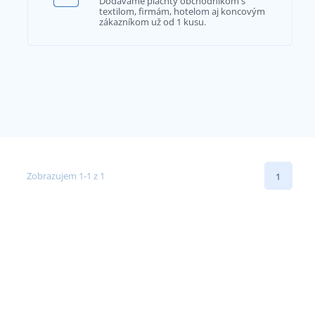
Dodávame plachty obchodníkom s
textilom, firmám, hotelom aj koncovým
zákazníkom už od 1 kusu.
Zobrazujem 1-1 z 1
1