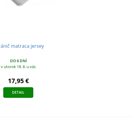
ánič matraca jersey
DO 6 DNÍ
v utorok 18. 8.
u vás
17,95 €
DETAIL