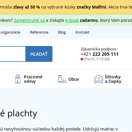
rináša
zľavy až 50 %
na vybrané kúsky
značky Malfini.
Akcia trvá l
zníkom?
Zaregistrujte sa
a získajte
e-book
zadarmo
, ktorý Vám porad
 organizácie
Referencie
Blog
Kontakt
Zákaznícka podpora
+421
222 205 111
HĽADAŤ
(Po-Pi, 7-15:30)
Pracovné
Šiltovky
Obuv
odevy
a čiapky
é plachty
 sú nevyhnutnou súčasťou každej postele. Udržujú matrac v