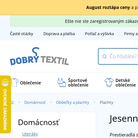
August roztápa ceny
a p
Ešte nie ste zaregistrovaným záka
Časté otázky
Doprava a platba
Potlač a výšivka
Firmy a
Športové
Detské
Oblečenie
oblečenie
oblečenie
Domácnosť
Obliečky a plachty
Plachty
Jesenn
Domácnosť
Uteráky
Prestieradlá