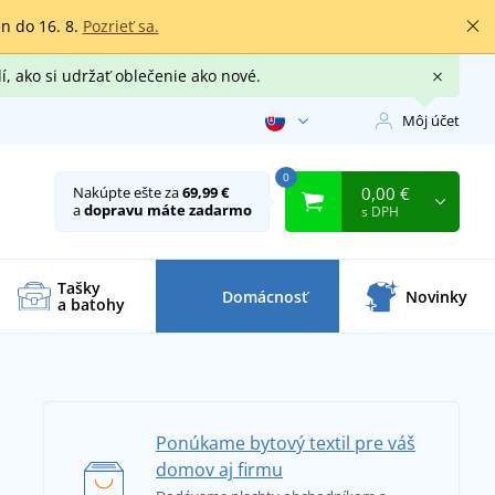
en do 16. 8.
Pozrieť sa.
í, ako si udržať oblečenie ako nové.
Môj účet
0
0,00 €
Nakúpte ešte za
69,99 €
a
dopravu máte zadarmo
s DPH
Tašky
Domácnosť
Novinky
a batohy
Ponúkame bytový textil pre váš
domov aj firmu