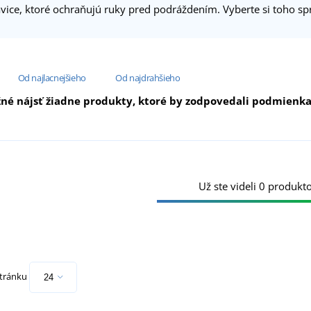
avice, ktoré ochraňujú ruky pred podráždením. Vyberte si toho 
Od najlacnejšieho
Od najdrahšieho
né nájsť žiadne produkty, ktoré by zodpovedali podmienkam 
Už ste videli 0 produkto
stránku