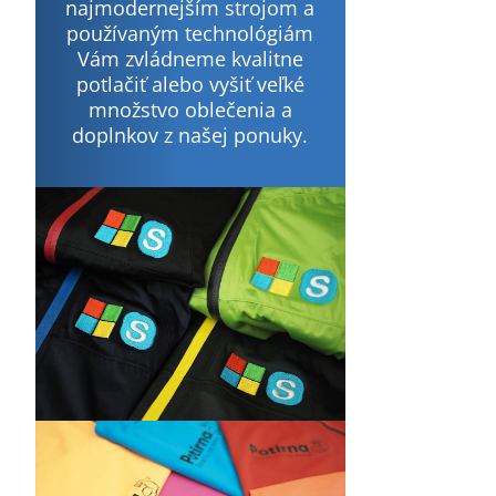
najmodernejším strojom a
používaným technológiám
Vám zvládneme kvalitne
potlačiť alebo vyšiť veľké
množstvo oblečenia a
doplnkov z našej ponuky.