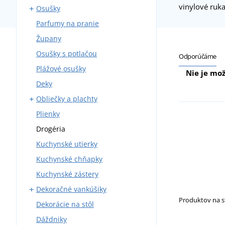
vinylové ruk
Osušky
Parfumy na pranie
Osušky s potlačou
Župany
Detské pončá
Osušky s potlačou
Odporúčáme
Plážové osušky
Nie je mož
Deky
Obliečky a plachty
Plienky
Bavlnené obliečky
Drogéria
Krepové obliečky
Kuchynské utierky
Mikroplyšové obliečky
Kuchynské chňapky
Plachty
Kuchynské zástery
Detské obliečky
Dekoračné vankúšiky
Damaškové obliečky
Produktov na 
Dekorácie na stôl
Obliečky z bavlneného
Obliečky na vankúše
saténu
Dáždniky
Vankúšiky s potlačou