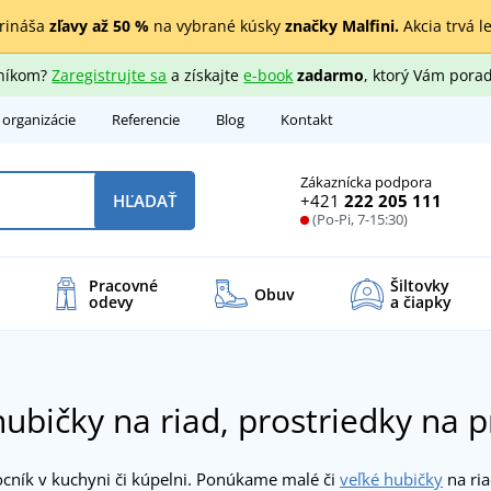
rináša
zľavy až 50 %
na vybrané kúsky
značky Malfini.
Akcia trvá l
zníkom?
Zaregistrujte sa
a získajte
e-book
zadarmo
, ktorý Vám porad
 organizácie
Referencie
Blog
Kontakt
Zákaznícka podpora
+421
222 205 111
HĽADAŤ
(Po-Pi, 7-15:30)
Pracovné
Šiltovky
Obuv
odevy
a čiapky
hubičky na riad, prostriedky na 
cník v kuchyni či kúpelni. Ponúkame malé či
veľké hubičky
na ri