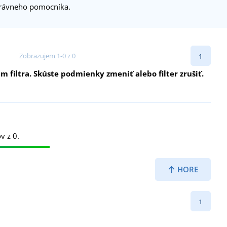
správneho pomocníka.
Zobrazujem 1-0 z 0
1
filtra. Skúste podmienky zmeniť alebo filter zrušiť.
v z 0.
HORE
1