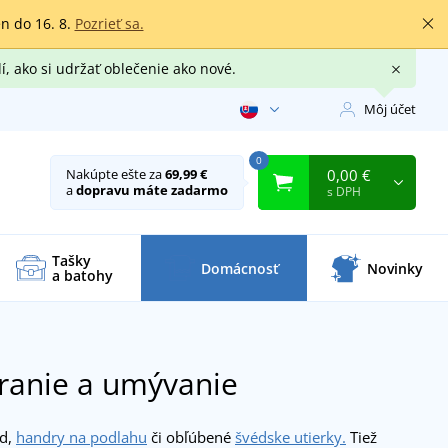
en do 16. 8.
Pozrieť sa.
í, ako si udržať oblečenie ako nové.
Môj účet
0
0,00 €
Nakúpte ešte za
69,99 €
a
dopravu máte zadarmo
s DPH
Tašky
Domácnosť
Novinky
a batohy
pranie a umývanie
ad,
handry na podlahu
či obľúbené
švédske utierky.
Tiež