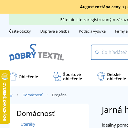
August roztápa ceny
a p
Ešte nie ste zaregistrovaným záka
Časté otázky
Doprava a platba
Potlač a výšivka
Firmy a
Športové
Detské
Oblečenie
oblečenie
oblečenie
Domácnosť
Drogéria
Jarná 
Domácnosť
Uteráky
Ideálny pomo