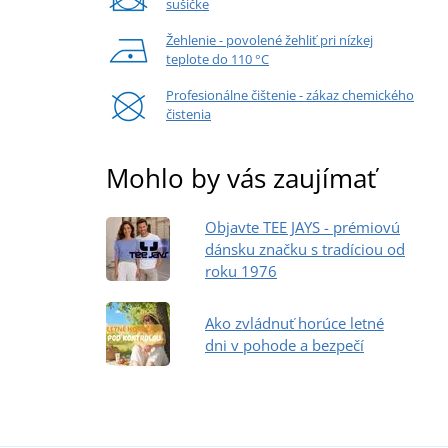
sušičke
Žehlenie - povolené žehliť pri nízkej
teplote do 110 °C
Profesionálne čištenie - zákaz chemického
čistenia
Mohlo by vás zaujímať
Objavte TEE JAYS - prémiovú
dánsku značku s tradíciou od
roku 1976
Ako zvládnuť horúce letné
dni v pohode a bezpečí