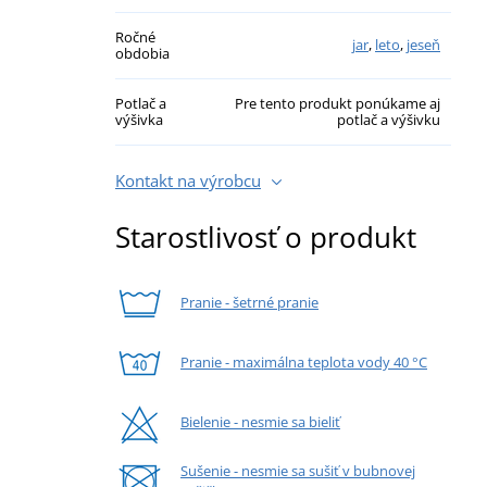
Ročné
jar
,
leto
,
jeseň
obdobia
Potlač a
Pre tento produkt ponúkame aj
výšivka
potlač a výšivku
Kontakt na výrobcu
Starostlivosť o produkt
Pranie - šetrné pranie
Pranie - maximálna teplota vody 40 °C
Bielenie - nesmie sa bieliť
Sušenie - nesmie sa sušiť v bubnovej