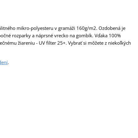
litného mikro-polyesteru v gramáži 160g/m2. Ozdobená je
 bočné rozparky a náprsné vrecko na gombík. Vďaka 100%
ečnému žiareniu - UV filter 25+. Vybrať si môžete z niekoľkých
ení
.