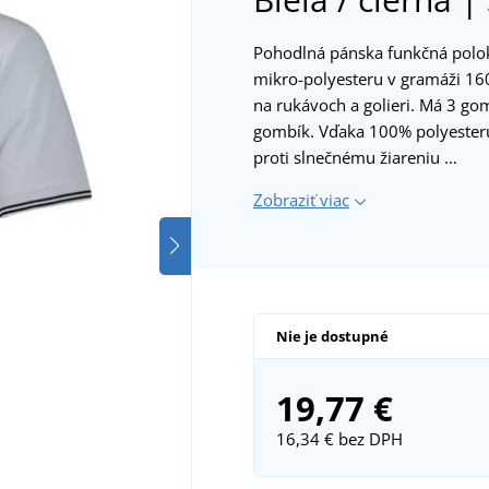
Pohodlná pánska funkčná polok
mikro-polyesteru v gramáži 1
na rukávoch a golieri. Má 3 go
gombík. Vďaka 100% polyesteru
proti slnečnému žiareniu …
Zobraziť viac
Nie je dostupné
19,77 €
16,34 €
bez DPH