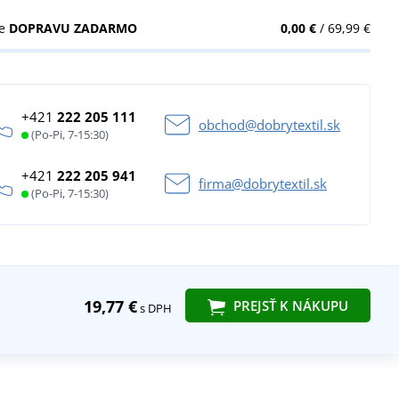
te
DOPRAVU ZADARMO
0,00 €
/ 69,99 €
+421
222 205 111
obchod@dobrytextil.sk
(Po-Pi, 7-15:30)
+421
222 205 941
firma@dobrytextil.sk
(Po-Pi, 7-15:30)
19,77 €
PREJSŤ K NÁKUPU
s DPH