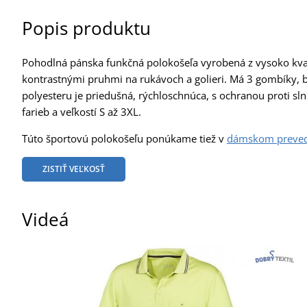
Popis produktu
Pohodlná pánska funkčná polokošeľa vyrobená z vysoko kva
kontrastnými pruhmi na rukávoch a golieri. Má 3 gombíky,
polyesteru je priedušná, rýchloschnúca, s ochranou proti sln
farieb a veľkostí S až 3XL.
Túto športovú polokošeľu ponúkame tiež v
dámskom preved
ZISTIŤ VEĽKOSŤ
Videá