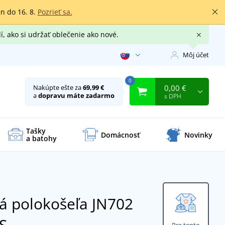
en do 16. 8.
Pozrieť sa.
í, ako si udržať oblečenie ako nové.
Môj účet
0
0,00 €
Nakúpte ešte za
69,99 €
a
dopravu máte zadarmo
s DPH
Tašky
Domácnosť
Novinky
a batohy
á polokošeľa JN702
 S