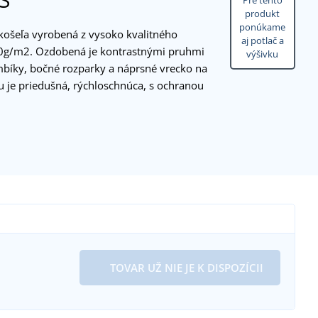
Pre tento
produkt
ponúkame
ošeľa vyrobená z vysoko kvalitného
aj potlač a
60g/m2. Ozdobená je kontrastnými pruhmi
výšivku
mbíky, bočné rozparky a náprsné vrecko na
 je priedušná, rýchloschnúca, s ochranou
TOVAR UŽ NIE JE K DISPOZÍCII