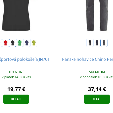
portová polokošeľa JN701
Pánske nohavice Chino Pe
DO 6 DNÍ
SKLADOM
v piatok 14. 8.
u vás
v pondelok 10. 8.
u vá
19,77 €
37,14 €
DETAIL
DETAIL