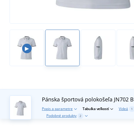
▶
Pánska športová polokošeľa JN702
B
Popis a parametre
Tabuľka veľkostí
Videá
1
Podobné produkty
2