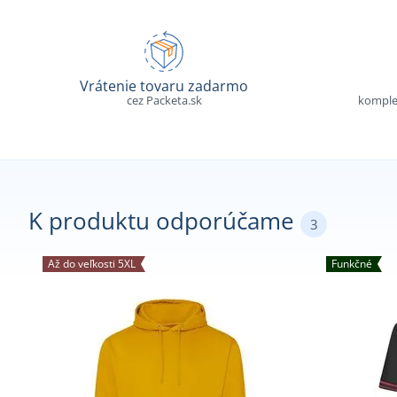
Vrátenie tovaru zadarmo
cez Packeta.sk
komple
K produktu odporúčame
3
Až do veľkosti 5XL
Funkčné