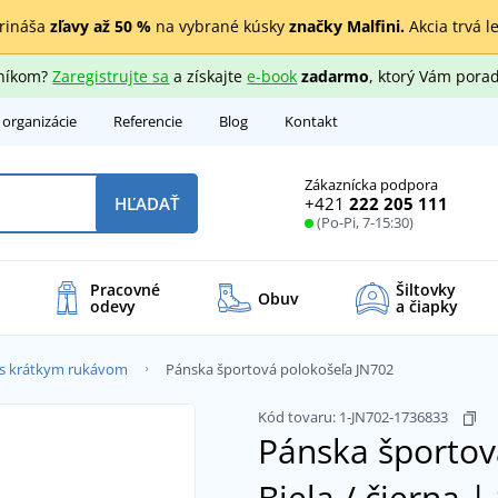
rináša
zľavy až 50 %
na vybrané kúsky
značky Malfini.
Akcia trvá l
zníkom?
Zaregistrujte sa
a získajte
e-book
zadarmo
, ktorý Vám porad
 organizácie
Referencie
Blog
Kontakt
Zákaznícka podpora
+421
222 205 111
HĽADAŤ
(Po-Pi, 7-15:30)
Pracovné
Šiltovky
Obuv
odevy
a čiapky
á s krátkym rukávom
Pánska športová polokošeľa JN702
Kód tovaru:
1-JN702-1736833
Pánska športov
Biela / čierna |