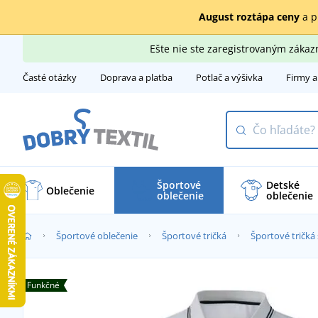
August roztápa ceny
a p
Ešte nie ste zaregistrovaným záka
Časté otázky
Doprava a platba
Potlač a výšivka
Firmy a
Športové
Detské
Oblečenie
oblečenie
oblečenie
Športové oblečenie
Športové tričká
Športové tričk
Funkčné