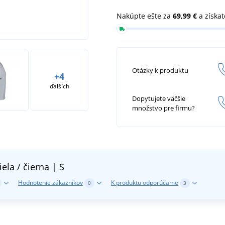
Nakúpte ešte za
69,99 €
a získa
Otázky k produktu
+4
ďalších
Dopytujete väčšie
množstvo pre firmu?
iela / čierna | S
Hodnotenie zákazníkov
K produktu odporúčame
0
3